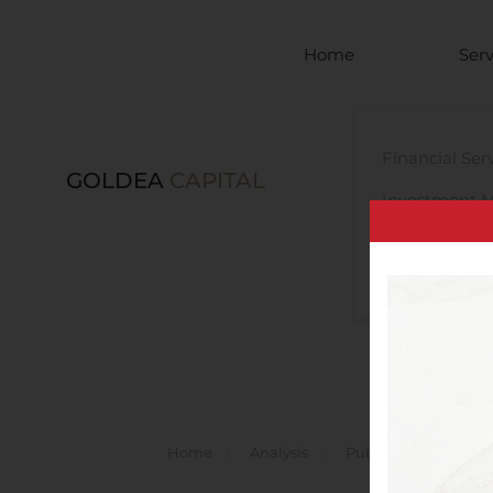
Skip to main content
Home
Serv
Financial Ser
GOLDEA
CAPITAL
Investment 
Services
Legal Advisor
Home
Analysis
Public Companies