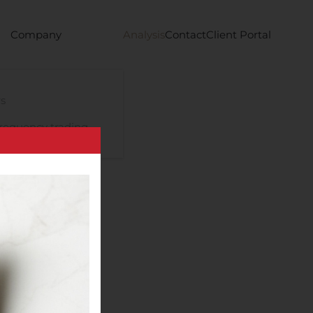
Company
Analysis
Contact
Client Portal
s
requency trading