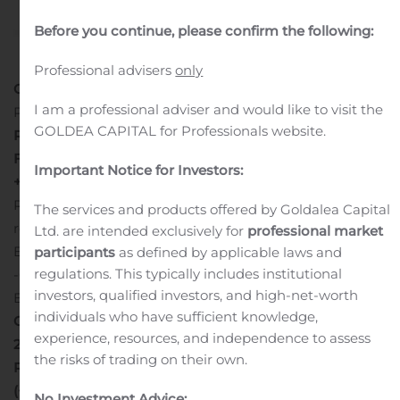
Before you continue, please confirm the following:
Professional advisers
only
Communiqué de presse
I am a professional adviser and would like to visit the
Paris, le 5 novembre 2020
ÉLÉMENTS CLÉS DU T3 :
GOLDEA CAPITAL for Professionals website.
REBOND CONFIRMÉ
Forte amélioration du résultat brut d’exploitation
Important Notice for Investors:
+14,6%* /T3-19
Rebond des revenus dans l’ensemble des activités :
The services and products offered by Goldalea Capital
revenus +9,7% /T2-20 (+0,5%*/ T3-19)
Ltd. are intended exclusively for
professional market
Baisse des frais généraux -8,2%/T3-19 (-5,6%*) et
participants
as defined by applicable laws and
regulations. This typically includes institutional
-6,5%/9M-19 (-4,5%*)
investors, qualified investors, and high-net-worth
Effet de ciseaux positif au niveau du Groupe
individuals who have sufficient knowledge,
Coût du risque T3-20 en forte baisse par rapport au T2-
experience, resources, and independence to assess
20 à 40 points de base
the risks of trading on their own.
Résultat net part du Groupe publié à 862 M EUR
(+9,8%*/T3-19) –
résultat net part du Groupe sous-jacent
No Investment Advice: