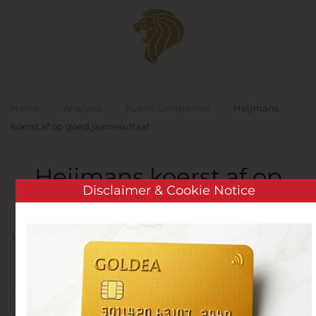
Skip to main content
Home
Analysis
Public Companies
Heijmans
koerst af op goed jaarresultaat
Heijmans koerst af op
Disclaimer & Cookie Notice
goed jaarresultaat
Written by
Customer Service
on
November 5, 2020
. Posted
in
Public Companies
.