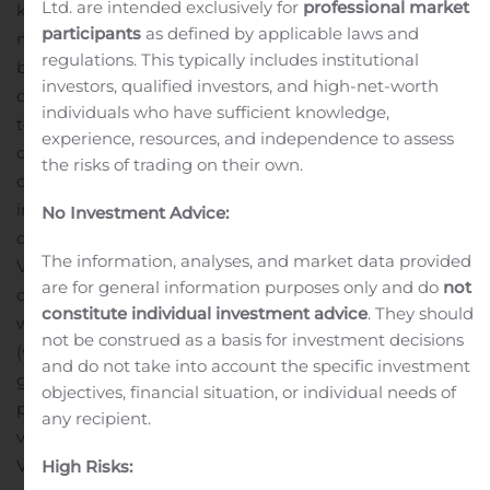
Ltd. are intended exclusively for
professional market
kijk net als eerder dit jaar met vertrouwen vooruit. Onze
participants
as defined by applicable laws and
missie – het maken van een gezonde leefomgeving –
regulations. This typically includes institutional
blijft ons kompas. We willen beter, slimmer en
investors, qualified investors, and high-net-worth
duurzamer werken met aandacht voor de lange
individuals who have sufficient knowledge,
termijn. De huidige ontwikkelingen van Covid-19 blijven
experience, resources, and independence to assess
onzeker, maar tot op heden lijken opdrachtgevers
the risks of trading on their own.
ondanks verslechterde economische vooruitzichten hun
investeringsbudgetten beschikbaar te houden voor
No Investment Advice:
deze thema’s.”
Vastgoed
The information, analyses, and market data provided
Vastgoed groeit net als in de eerste helft van dit jaar. De
are for general information purposes only and do
not
omzet en winst zijn gestegen. Het aantal verkochte
constitute individual investment advice
. They should
woningen tot en met 31 oktober 2020 bedraagt 1.581
not be construed as a basis for investment decisions
(versus 1.577 in 2019). De vraag naar woningen blijft
and do not take into account the specific investment
groot. Door gebrek aan locaties en vertraging van
objectives, financial situation, or individual needs of
productie – als gevolg van tragere
any recipient.
vergunningverleningen – is er te weinig planaanbod.
Voor de langere termijn heerst vertrouwen in de
High Risks: