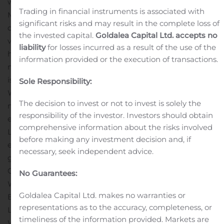
woningmarkt.
In Leusden is nieuwbouwproject
Trading in financial instruments is associated with
Maanwijk één van onze showcases op het gebied van
significant risks and may result in the complete loss of
de gezonde leefomgeving. In Q3 heeft de ontwerpfase
the invested capital.
Goldalea Capital Ltd. accepts no
van Maanwijk het NL Gebiedslabel A ontvangen uit
liability
for losses incurred as a result of the use of the
handen van NL Greenlabel, de specialist in het
information provided or the execution of transactions.
meetbaar verduurzamen van de leefomgeving. Label A
is het hoogste niveau dat kan worden toegekend. In
Sole Responsibility:
West-Brabant tekende Heijmans een overeenkomst
The decision to invest or not to invest is solely the
met woningcorporatie Alwel voor het groot onderhoud
responsibility of the investor. Investors should obtain
en de renovatie van 2000 woningen in Breda, Etten-
comprehensive information about the risks involved
Leur en Roosendaal.
Project Fenix I in Rotterdam blijft
before making any investment decision and, if
erg veel waardering oogsten: het wooncomplex is
necessary, seek independent advice.
genomineerd voor de Gouden Piramide 2020, won in
Q3 de Nationale Staalprijs 2020 (categorie
No Guarantees:
Woningbouw) en behaalde de eerste plaats bij de BNA
Goldalea Capital Ltd. makes no warranties or
Beste Gebouw van het Jaar 2020 (categorie
representations as to the accuracy, completeness, or
Leefbaarheid & sociale cohesie). Ook werd Fenix I
timeliness of the information provided. Markets are
Woongebouw van het Jaar bij de Architectenweb