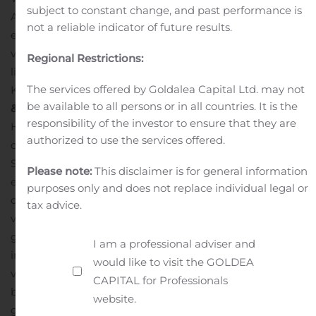
subject to constant change, and past performance is
Awards. Tenslotte is er ook internationale erkenning:
not a reliable indicator of future results.
een ULI Europe Award for Excellence.
Bij de uitreiking
van de Nationale Staalprijs 2020 won ook
Regional Restrictions:
lichtkunstwerk De Zwerm in Eindhoven (categorie
The services offered by Goldalea Capital Ltd. may not
Karakteristieke stalen bouwdelen) de eerste prijs.
Bouw
be available to all persons or in all countries. It is the
& Techniek
responsibility of the investor to ensure that they are
Het beeld van Bouw & Techniek bleef in Q3 gelijk aan
authorized to use the services offered.
dat in de eerste helft van 2020. Woningbouw en
Services leveren degelijke prestaties. Net als in het
Please note:
This disclaimer is for general information
eerste halfjaar blijven utilitaire projecten ook in het
purposes only and does not replace individual legal or
derde kwartaal het meeste last houden van
tax advice.
vertragingen en inefficiëntie als gevolg van Covid-19. Dit
geldt in het bijzonder voor het project NACH, dat
I am a professional adviser and
intussen in de afbouwfase is gevorderd.
Het in het
would like to visit the GOLDEA
voorjaar 2020 opgeleverde Kunstenpand (theater en
CAPITAL for Professionals
bibliotheek) is een belangrijk onderdeel van de
website.
gebiedsontwikkeling Hart van Zuid, het gebied rond