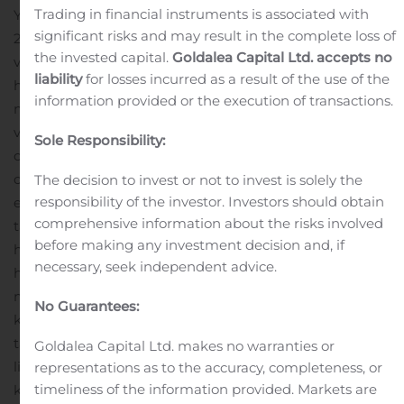
Trading in financial instruments is associated with
Yleiselektroniikka Oyj ei anna näkymiä vuodelle
significant risks and may result in the complete loss of
2020.
Toimitusjohtaja Kari Nerg:
”Vuoden kolmas
the invested capital.
Goldalea Capital Ltd. accepts no
vuosineljännes oli konserniltamme hieno suoritus
liability
for losses incurred as a result of the use of the
haastavassa koronaviruspandemia-vaikutteisessa
information provided or the execution of transactions.
maailmassa. Kannattavuutemme, johon osittain
vaikutti siirtymät vuoden toiselta vuosineljännekseltä,
Sole Responsibility:
oli hyvällä tasolla ja operatiivinen liikevoittomarginaali
oli 8%. Liiketoiminnan vapaa rahavirta oli vahva johtuen
The decision to invest or not to invest is solely the
responsibility of the investor. Investors should obtain
erityisesti vapautuneesta käyttöpääomasta ja konsernin
comprehensive information about the risks involved
taloudellinen asema säilyi vakaana. Haluan kiittää
before making any investment decision and, if
henkilöstöämme heidän merkittävistä ponnisteluista
necessary, seek independent advice.
hienon tuloksen
mahdollistamiseksi.
Elektroniikkateollisuuden alalla
No Guarantees:
kysyntä säilyi toisen vuosineljänneksen tapaan hyvällä
tasolla ja Yleiselektroniikka-liiketoimintayksikömme
Goldalea Capital Ltd. makes no warranties or
liikevaihto ja kannattavuus ovat vuoden ensimmäisen
representations as to the accuracy, completeness, or
timeliness of the information provided. Markets are
kolmen kvartaalin jälkeen edellä vuotta 2019.