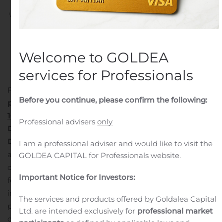
Written by
Customer Service
on
November 3, 2020
. Posted
in
Public Companies
.
Welcome to GOLDEA
services for Professionals
Paris, Amsterdam, le 3 novembre 2020
Communiqué de
Before you continue, please confirm the following:
presse
TENUE DE L’ASSEMBLÉE GÉNÉRALE MIXTE DU
10 NOVEMBRE 2020 À HUIS CLOS ET DIFFUSÉE EN
Professional advisers
only
DIRECT
LES ACTIONNAIRES SONT INVITÉS À VOTER À
DISTANCE
Unibail-Rodamco-Westfield SE informe ses
I am a professional adviser and would like to visit the
actionnaires que, dans le cadre des mesures de
GOLDEA CAPITAL for Professionals website.
confinement, d’interdiction des rassemblements et de
Important Notice for Investors:
fermeture des établissements recevant du public
imposées par le Décret n° 2020-1310 du 29 octobre 2020
The services and products offered by Goldalea Capital
pour faire face à l’épidémie de COVID-19 dans le cadre
Ltd. are intended exclusively for
professional market
de l’état d’urgence sanitaire, l’Assemblée Générale