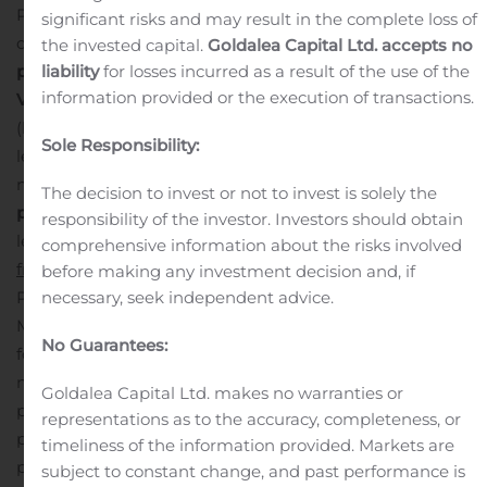
Président de l’Assemblée ou à toute personne, à
significant risks and may result in the complete loss of
distance, préalablement à l’Assemblée Générale :
soit
the invested capital.
Goldalea Capital Ltd. accepts no
par internet sur la plateforme de vote sécurisée
liability
for losses incurred as a result of the use of the
1
information provided or the execution of transactions.
VOTACCESS
, disponible via Planetshares
(https://planetshares.bnpparibas.com) ou par le site de
Sole Responsibility:
leur teneur de compte. Elle sera ouverte jusqu’au 9
novembre 2020 à 15h (heure de Paris) ;
soit par voie
The decision to invest or not to invest is solely the
postale
en utilisant le
formulaire de vote
disponible sur
responsibility of the investor. Investors should obtain
le site internet de la Société (
www.urw.com/fr-
comprehensive information about the risks involved
fr/investisseurs/assemblées-générales
) à envoyer à BNP
before making any investment decision and, if
Paribas Securities Services – CTO Assemblées – Grands
necessary, seek independent advice.
Moulins de Pantin – 93761 Pantin Cedex – France. Les
No Guarantees:
formulaires doivent être réceptionnés au plus tard le 7
novembre 2020 (accompagnés de l’attestation de
Goldalea Capital Ltd. makes no warranties or
participation pour les actionnaires au
representations as to the accuracy, completeness, or
porteur).
L’Assemblée Générale se tenant hors la
timeliness of the information provided. Markets are
présence des actionnaires, il ne sera pas possible de
subject to constant change, and past performance is