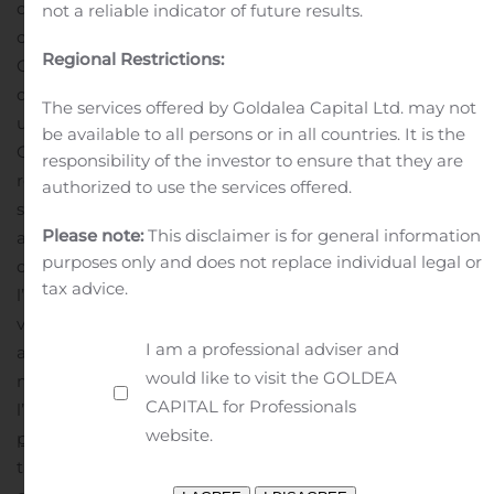
demander une carte d’admission. En conséquence, les
not a reliable indicator of future results.
cartes d’admission déjà délivrées ne sont plus valables.
Regional Restrictions:
Conformément aux dispositions du Décret n° 2020-418
du 10 avril 2020, les actionnaires ayant déjà demandé
The services offered by Goldalea Capital Ltd. may not
une carte d’admission pour assister à l’Assemblée
be available to all persons or in all countries. It is the
Générale peuvent changer de mode de participation en
responsibility of the investor to ensure that they are
retournant un formulaire de vote à l’adresse email
authorized to use the services offered.
suivante : paris.bp2s.gis.assemblees@bnpparibas.com,
Please note:
This disclaimer is for general information
au plus tard le 7 novembre 2020.
Pour les actionnaires
purposes only and does not replace individual legal or
donnant pouvoir à un tiers (autre qu’au Président de
tax advice.
l’Assemblée) : afin que les mandats puissent être
valablement pris en compte, le mandataire doit
I am a professional adviser and
adresser ses instructions de vote pour l’exercice de ses
would like to visit the GOLDEA
mandats en utilisant un formulaire de vote à envoyer à
CAPITAL for Professionals
l’adresse email suivante :
website.
paris.bp2s.france.cts.mandats@bnpparibas.com
, au plus
tard le 7 novembre 2020.
Les actionnaires sont invités à