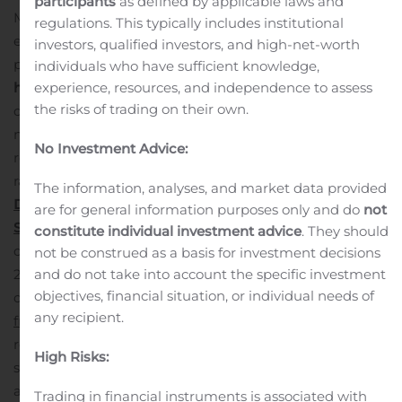
participants
as defined by applicable laws and
Mixte du 10 novembre 2020 se tiendra
regulations. This typically includes institutional
exceptionnellement au siège social de la Société, situé 7,
investors, qualified investors, and high-net-worth
place du Chancelier Adenauer, 75016 Paris,
à huis clos,
individuals who have sufficient knowledge,
hors la présence physique des actionnaires
.
Cette
experience, resources, and independence to assess
the risks of trading on their own.
décision est prise en application de l’Ordonnance
n° 2020-321 du 25 mars 2020 portant adaptation des
No Investment Advice:
règles de réunion et de délibération des assemblées en
raison de l’épidémie de COVID-19.
DIFFUSION EN
The information, analyses, and market data provided
DIRECT SUR LE SITE INTERNET DE LA
are for general information purposes only and do
not
SOCIETE
L’Assemblée Générale sera retransmise en
constitute individual investment advice
. They should
direct sur le site internet de la Société le 10 novembre
not be construed as a basis for investment decisions
2020 à compter de 9h (heure de Paris), dans la rubrique
and do not take into account the specific investment
objectives, financial situation, or individual needs of
dédiée à l’Assemblée Générale (
www.urw.com/fr-
any recipient.
fr/investisseurs/assemblées-générales
). La
retransmission sera ensuite maintenue en libre accès
High Risks:
sur le site de la Société.
MODALITES DE VOTE
Les
actionnaires sont invités à voter ou donner pouvoir au
Trading in financial instruments is associated with