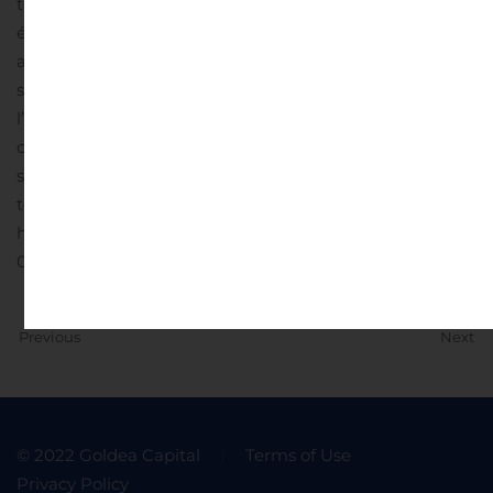
tenus de se renseigner afin de savoir si leur
établissement teneur de compte est connecté ou non
au site VOTACCESS et, le cas échéant, si cet accès est
soumis à des conditions d’utilisation particulières. Si
l’établissement teneur de compte de l’actionnaire est
connecté au site VOTACCESS, l’actionnaire devra
s’identifier sur le portail Internet de son établissement
teneur de compte avec ses codes d’accès
habituels.
Pièce jointe
URW – CP AG Huis clos – Draft
02.11.2020 – FR – format urw
Previous
Next
© 2022 Goldea Capital
Terms of Use
Privacy Policy