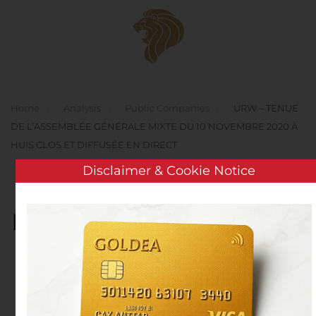
Skip to main content
Home
Analysis
Public Companies
URW – TENUE
DE L’ASSEMBLÉE GÉNÉRALE MIXTE DU 10 NOVEMBRE 2020 À
HUIS CLOS ET DIFFUSÉE EN DIRECT
Disclaimer & Cookie Notice
URW – TENUE DE
L’ASSEMBLÉE GÉNÉRALE
MIXTE DU 10 NOVEMBRE
2020 À HUIS CLOS ET
DIFFUSÉE EN DIRECT