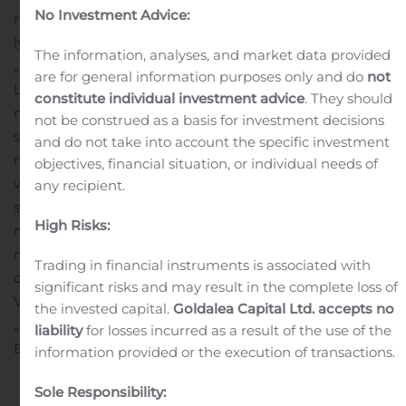
No Investment Advice:
rinkos aplinkoje. Tai turėtų leisti ir toliau mažinti skolos
lygį.
Tuo tarpu kredito perspektyvos pokytis atspindi
The information, analyses, and market data provided
„Standard & Poor’s“ matymą, kad didėjanti konkurencija
are for general information purposes only and do
not
Latvijoje ir Estijoje bei pasaulinis makroekonomikos
constitute individual investment advice
. They should
neapibrėžtumas gali lemti pajamų ir pelno maržos
not be construed as a basis for investment decisions
svyravimus, dėl kurių „Maxima Grupė“ skolos lygį
and do not take into account the specific investment
mažintų lėčiau nei tikėtasi, nepaisant gero 2020 m.
objectives, financial situation, or individual needs of
veiklos rezultato.
BB+ kredito reitingas „Maxima Grupei“
any recipient.
suteiktas 2018 m. liepą. Šis įvertinimas įmonei atvėrė
High Risks:
naujas galimybes tarptautinėse kapitalo rinkose – 2018
m. sėkmingai išplatinta 300 mln. eurų 5 metų trukmės
Trading in financial instruments is associated with
obligacijų emisija.
Kontaktinis asmuo:
significant risks and may result in the complete loss of
Vitalij Rakovski
the invested capital.
Goldalea Capital Ltd. accepts no
„Maxima Grupė“, Finansų vadovas
liability
for losses incurred as a result of the use of the
El. paštas:
vitalij.rakovski@maximagrupe.eu
information provided or the execution of transactions.
Sole Responsibility: