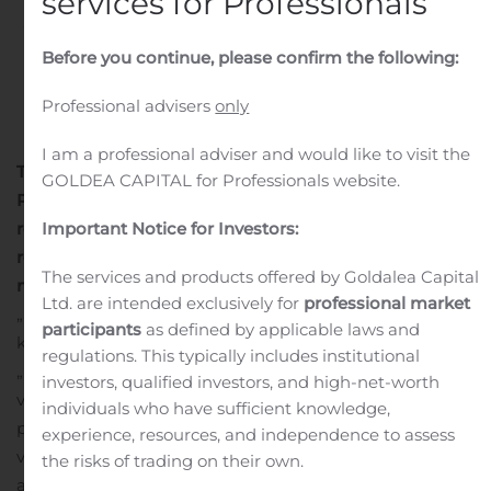
services for Professionals
Written by
Customer Service
on
October 28, 2020
. Posted
in
Public Companies
.
Before you continue, please confirm the following:
Professional advisers
only
I am a professional adviser and would like to visit the
Tarptautinė kredito reitingų agentūra „Standard &
GOLDEA CAPITAL for Professionals website.
Poor’s“ atliko „Maxima Grupės“ veiklos ir finansinių
Important Notice for Investors:
rezultatų vertinimą ir paliko galioti solidų BB+ kredito
reitingą, o perspektyva buvo pakeista iš stabilios į
The services and products offered by Goldalea Capital
neigiamą.
Reitingo patvirtinimas pirmiausia atspindi
Ltd. are intended exclusively for
professional market
„Standard & Poor’s“ poziciją, kad nepaisant didėjančios
participants
as defined by applicable laws and
konkurencijos bei su COVID-19 susijusių iššūkių,
regulations. This typically includes institutional
„Maxima Grupė“ kreditingumas toliau išlieka stiprus dėl
investors, qualified investors, and high-net-worth
verslo atsparumo ekonominei situacijai bei tvirtos
individuals who have sufficient knowledge,
padėties rinkoje. „Maxima Grupė“ jau skelbė apie gerus
experience, resources, and independence to assess
veiklos rezultatus 2020 m. pirmąjį pusmetį, kurie
the risks of trading on their own.
ateityje turėtų išlikti teigiami net ir sudėtingesnėje