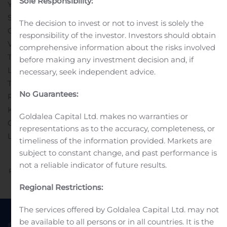
Sole Responsibility:
YKSINOMAAN TARJOUSASIAKIRJAAN
SISÄLLYTETTYJEN TIETOJEN POHJALTA.
The decision to invest or not to invest is solely the
OSTOTARJOUSTA EI TULLA TEKEMÄÄN SUORAAN TAI
responsibility of the investor. Investors should obtain
VÄLILLISESTI ALUEILLE, JOILLA TARJOAMINEN TAI
comprehensive information about the risks involved
TARJOUKSEEN OSALLISTUMINEN OLISI
before making any investment decision and, if
LAINVASTAISTA TAI MIKÄLI ALUEELLA VAADITAAN
necessary, seek independent advice.
TARJOUSASIAKIRJAN JULKISTAMISTA TAI
No Guarantees:
REKISTERÖINTEJÄ TAI TARJOUKSEN TEKEMISEEN
KOHDISTUU MUITA VAATIMUKSIA SUOMESSA
Goldalea Capital Ltd. makes no warranties or
OSTOTARJOUKSEEN LIITTYVIEN VAATIMUSTEN
representations as to the accuracy, completeness, or
LISÄKSI.
timeliness of the information provided. Markets are
subject to constant change, and past performance is
not a reliable indicator of future results.
Previous
Next
Regional Restrictions:
The services offered by Goldalea Capital Ltd. may not
be available to all persons or in all countries. It is the
© 2022 Goldea Capital
Terms of Use