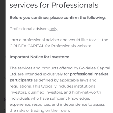
services for Professionals
hyväksyntöjen lopullisen
määrän julkisessa
Before you continue, please confirm the following:
ostotarjouksessa kaikista
Professional advisers
only
Silmäasema Oyj:n
I am a professional adviser and would like to visit the
liikkeeseen laskemista
GOLDEA CAPITAL for Professionals website.
osakkeista – jälkikäteinen
Important Notice for Investors:
tarjousaika jatkuu
The services and products offered by Goldalea Capital
Ltd. are intended exclusively for
professional market
Written by
Customer Service
on
November 13, 2019
. Posted
participants
as defined by applicable laws and
in
Public Companies
.
regulations. This typically includes institutional
investors, qualified investors, and high-net-worth
individuals who have sufficient knowledge,
experience, resources, and independence to assess
Silmäasema Oyj: Coronaria Oy ilmoittaa 7.11.2019
the risks of trading on their own.