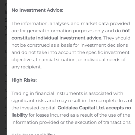
mennessä vastaanottamiensa hyväksyntöjen
No Investment Advice:
lopullisen määrän julkisessa ostotarjouksessa kaikista
Silmäasema Oyj:n liikkeeseen laskemista osakkeista –
The information, analyses, and market data provided
Jälkikäteinen tarjousaika jatkuu
are for general information purposes only and do
not
Silmäasema Oyj
constitute individual investment advice
. They should
Pörssitiedote
not be construed as a basis for investment decisions
13.11.2019 klo 14.40
TÄMÄ TIEDOTE EI OLE
and do not take into account the specific investment
TARJOUSASIAKIRJA EIKÄ SELLAISENAAN MUODOSTA
objectives, financial situation, or individual needs of
any recipient.
TARJOUSTA TAI KEHOTUSTA TEHDÄ
MYYNTITARJOUSTA. ERITYISESTI TÄMÄ TIEDOTE EI
High Risks:
OLE TARJOUS MYYDÄ TAI TARJOUSPYYNTÖ OSTAA
MITÄÄN TÄSSÄ TIEDOTTEESSA KUVATTUJA
Trading in financial instruments is associated with
ARVOPAPEREITA EIKÄ OSTOTARJOUKSEN
significant risks and may result in the complete loss of
ULOTTAMINEN YHDYSVALTOIHIN, KANADAAN,
the invested capital.
Goldalea Capital Ltd. accepts no
JAPANIIN, AUSTRALIAAN, ETELÄ-AFRIKKAAN TAI
liability
for losses incurred as a result of the use of the
HONGKONGIIN. SIJOITTAJAT VOIVAT HYVÄKSYÄ
information provided or the execution of transactions.
OSAKKEITA KOSKEVAN OSTOTARJOUKSEN