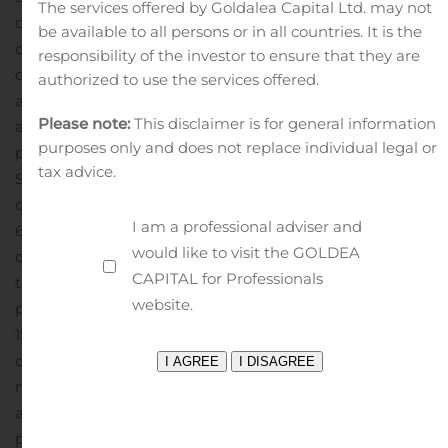
The services offered by Goldalea Capital Ltd. may not
ordinaires peuvent être rachetées sur le marché libre au
be available to all persons or in all countries. It is the
cours des périodes de restriction sur les transactions
responsibility of the investor to ensure that they are
qu’elle s’impose. Le Régime constitue un régime
authorized to use the services offered.
automatique pour les fins des lois canadiennes
Please note:
This disclaimer is for general information
applicables en valeurs mobilières, et a été
purposes only and does not replace individual legal or
préalablement approuvé par la TSX.
Le 14 août 2019, la
tax advice.
Société a lancé une offre publique de rachat dans le
cours normal des activités en vue d’acheter jusqu’à
I am a professional adviser and
60 000 actions ordinaires. Dans le cadre de cette offre,
would like to visit the GOLDEA
qui doit expirer le 13 août 2020, la Société a acheté au
CAPITAL for Professionals
total 53 100 de ses actions ordinaires (qu’elle a annulées
website.
par la suite) à un prix moyen pondéré de
157,84
$ l’action ordinaire, incluant 50 300 actions
ordinaires achetées par l’entremise de la TSX à un prix
moyen pondéré de 157,89
$ l’action ordinaire et 2 800
actions ordinaires achetées par l’entremise de
plateformes de négociation parallèles admissibles à un