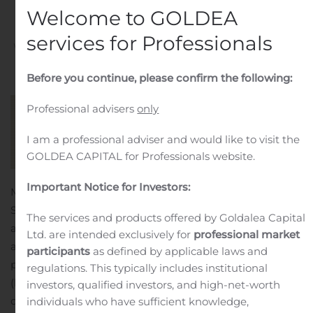
activités
Welcome to GOLDEA
services for Professionals
Written by
Customer Service
on
August 11, 2020
. Posted in
Public Companies
.
Before you continue, please confirm the following:
Professional advisers
only
I am a professional adviser and would like to visit the
GOLDEA CAPITAL for Professionals website.
Important Notice for Investors:
MONTRÉAL, 11 août 2020 (GLOBE NEWSWIRE) —
Senvest Capital Inc. (la « Société ») (TSX : SEC) a annoncé
The services and products offered by Goldalea Capital
aujourd’hui que la Bourse de Toronto (la « TSX ») a
Ltd. are intended exclusively for
professional market
accepté son avis d’intention de présenter une offre
participants
as defined by applicable laws and
publique de rachat dans le cours normal des activités
regulations. This typically includes institutional
(l’« Offre »). Aux termes de l’Offre, la Société propose
investors, qualified investors, and high-net-worth
d’acheter, de temps à autre et si elle le juge à propos,
individuals who have sufficient knowledge,