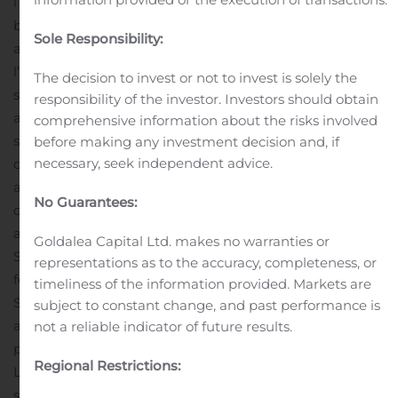
l’entremise de la TSX, la Société peut, à chaque jour de
bourse, acheter jusqu’à 1 000 actions ordinaires et
Sole Responsibility:
acheter un bloc de ses actions ordinaires en sus de
l’achat quotidien maximum permis au plus une fois par
The decision to invest or not to invest is solely the
semaine civile.
La Société souhaite tirer parti de temps à
responsibility of the investor. Investors should obtain
autre du prix auquel ses actions ordinaires se négocient
comprehensive information about the risks involved
sur le marché. La direction estime que parfois le cours
before making any investment decision and, if
necessary, seek independent advice.
des actions ordinaires de la Société ne reflète pas
adéquatement la valeur de ses actifs sous-jacents. Le
No Guarantees:
conseil d’administration de la Société estime que les
achats proposés pourraient être avantageux pour la
Goldalea Capital Ltd. makes no warranties or
Société et constituer une utilisation judicieuse de ses
representations as to the accuracy, completeness, or
fonds. Toutes les actions ordinaires achetées par la
timeliness of the information provided. Markets are
Société dans le cadre de l’Offre seront
subject to constant change, and past performance is
annulées.
Accessoirement à l’Offre, la Société a mis en
not a reliable indicator of future results.
place un régime de rachat automatique (le « Régime »).
Regional Restrictions:
Le Régime permet à la Société d’établir des instructions
standards à l’égard de la façon dont les actions