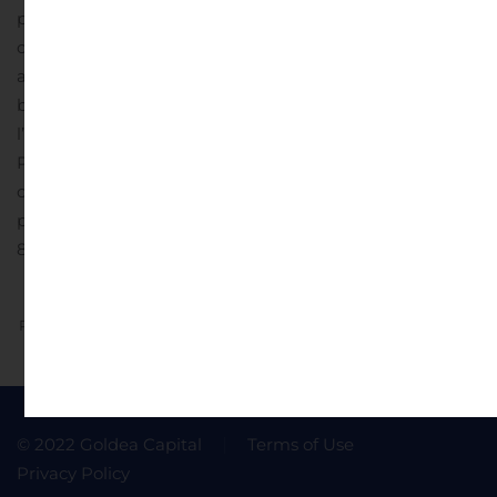
prix moyen pondéré de 157,00
$ l’action
ordinaire.
Senvest Capital Inc. et ses filiales exercent des
activités commerciales dans les secteurs des services
bancaires d’investissement, de la gestion d’actifs, de
l’immobilier et des systèmes électroniques de sécurité.
Pour obtenir de plus amples renseignements, veuillez
communiquer avec M. George Malikotsis, vice-
président, Finances de Senvest Capital Inc., au 514-281-
8082.
Previous
Next
© 2022 Goldea Capital
Terms of Use
Privacy Policy