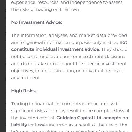
experience, resources, and independence to assess
jusqu’à 70 000 de ses actions ordinaires au total, soit
the risks of trading on their own.
environ 2,67% de ses 2 623 224 actions ordinaires émises
er
et en circulation en date du 1
août 2020, par
No Investment Advice:
l’entremise de la TSX ou de plateformes de négociation
parallèles admissibles, le cas échéant. Toutefois, en
The information, analyses, and market data provided
raison du volume historiquement bas des négociations
are for general information purposes only and do
not
de ses actions ordinaires à la TSX, la Société informe que
constitute individual investment advice
. They should
le niveau des achats réels aux termes de l’Offre pourrait,
not be construed as a basis for investment decisions
and do not take into account the specific investment
en fait, être considérablement inférieur à 70 000
objectives, financial situation, or individual needs of
actions. Les achats peuvent être effectués entre le
any recipient.
14 août 2020 et la date la plus rapprochée entre celle à
laquelle le nombre maximal d’actions ordinaires a été
High Risks:
acheté aux termes de l’Offre et le 13 août 2021.
Le volume moyen des opérations quotidiennes sur les
Trading in financial instruments is associated with
actions ordinaires de la Société au cours des six derniers
significant risks and may result in the complete loss of
mois civils complets s’établissait à 153 actions ordinaires.
the invested capital.
Goldalea Capital Ltd. accepts no
liability
for losses incurred as a result of the use of the
Par conséquent, à l’égard des achats effectués par
information provided or the execution of transactions.