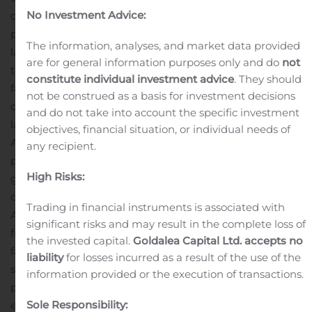
No Investment Advice:
crème ayant une durée de conservation prolongée, des
produits de culture bactérienne et des ingrédients
The information, analyses, and market data provided
laitiers. Saputo est parmi les dix plus grands
are for general information purposes only and do
not
transformateurs laitiers au monde, un principal
constitute individual investment advice
. They should
fabricant de fromage et transformateur de lait nature et
not be construed as a basis for investment decisions
de crème au Canada, le plus important transformateur
and do not take into account the specific investment
laitier en Australie et le deuxième plus important en
objectives, financial situation, or individual needs of
Argentine. Aux États-Unis, la Société est l’un des trois
any recipient.
plus grands fabricants de fromage et l’un des plus
High Risks:
grands fabricants de produits laitiers ayant une durée
de conservation prolongée et de culture bactérienne.
Trading in financial instruments is associated with
Au Royaume-Uni, Saputo est le plus grand fabricant de
significant risks and may result in the complete loss of
fromages de marque et l’un des plus importants
the invested capital.
Goldalea Capital Ltd. accepts no
fabricants de tartinades laitières. Les produits de Saputo
liability
for losses incurred as a result of the use of the
sont vendus dans plusieurs pays sous des marques
information provided or the execution of transactions.
phares ainsi que sous des marques privées. Saputo inc.
Sole Responsibility:
est une société publique et ses actions sont cotées à la