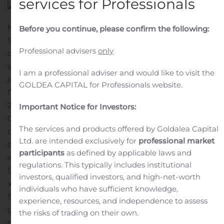
services for Professionals
MONTRÉAL, 06 août 2020 (GLOBE NEWSWIRE) —
Before you continue, please confirm the following:
Saputo inc. (TSX : SAP) (Saputo ou la Société) annonce
Professional advisers
only
que les candidats figurant dans la circulaire de
sollicitation de procurations de la direction datée du 4
I am a professional adviser and would like to visit the
juin 2020 ont été élus administrateurs de Saputo lors de
GOLDEA CAPITAL for Professionals website.
l’assemblée annuelle des actionnaires tenue le 6 août
2020.
Important Notice for Investors:
Chacun des dix candidats suivants proposés par le
The services and products offered by Goldalea Capital
conseil d’administration a été élu à titre
Ltd. are intended exclusively for
professional market
d’administrateur de Saputo, à la suite d’un vote par
participants
as defined by applicable laws and
scrutin. Le résultat des procurations reçues par la
regulations. This typically includes institutional
Société et des voix exprimées par scrutin est le suivant
investors, qualified investors, and high-net-worth
:
À propos de Saputo
individuals who have sufficient knowledge,
Saputo produit, met en marché et distribue une vaste
experience, resources, and independence to assess
gamme de produits de la meilleure qualité, notamment
the risks of trading on their own.
du fromage, du lait nature, des produits laitiers et de la