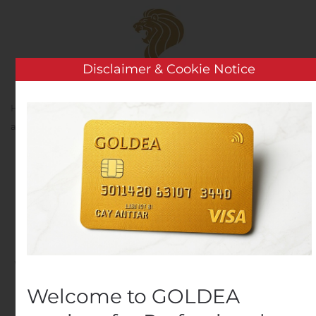
Skip to main content
Disclaimer & Cookie Notice
Home
Analysis
Public Companies
Saputo
annonce l’élection des administrateurs
Saputo annonce
l’élection des
administrateurs
Written by
Customer Service
on
August 6, 2020
. Posted in
Public Companies
.
Welcome to GOLDEA