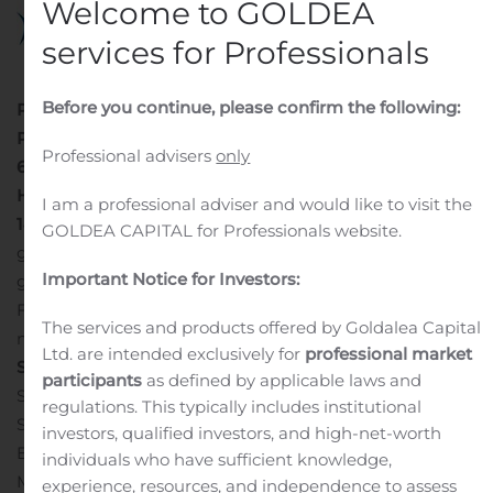
Welcome to GOLDEA
services for Professionals
Before you continue, please confirm the following:
Pratteln, Schweiz, 11. August 2020 – Santhera
Pharmaceuticals (SIX: SANN) gibt die Ausgabe von
Professional advisers
only
600’000 Vorratsaktien bekannt. Die Anzahl der im
Handelsregister eingetragenen Aktien beträgt neu
I am a professional adviser and would like to visit the
14’195’072 Aktien.
Am 10. August 2020 wurden aus dem
GOLDEA CAPITAL for Professionals website.
genehmigten Kapital 600’000 neue eigene Aktien
Important Notice for Investors:
geschaffen. Santhera erwartet, diese Aktien für ihre
Finanzierungsvereinbarungen zu verwenden. Die
The services and products offered by Goldalea Capital
neuen Aktien werden per 11. August 2020 kotiert.
Über
Ltd. are intended exclusively for
professional market
Santhera
participants
as defined by applicable laws and
Santhera Pharmaceuticals (SIX: SANN), ein Schweizer
regulations. This typically includes institutional
Spezialitätenpharmaunternehmen, ist auf die
investors, qualified investors, and high-net-worth
Entwicklung und Vermarktung innovativer
individuals who have sufficient knowledge,
Medikamente für seltene neuromuskuläre und
experience, resources, and independence to assess