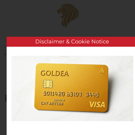
Skip to main content
Disclaimer & Cookie Notice
Home
Analysis
Public Companies
Santhera
vollzieht Kapitalerhöhung für Finanzierungsvereinbarungen
Santhera vollzieht
Kapitalerhöhung für
Finanzierungsvereinbaru
Written by
Customer Service
on
August 11, 2020
. Posted in
Public Companies
.