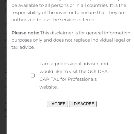
AG dar. Diese Publikation kann bestimmte
be available to all persons or in all countries. It is the
zukunftsgerichtete Aussagen über das Unternehmen
responsibility of the investor to ensure that they are
und seine Geschäftsaktivitäten enthalten. Solche
authorized to use the services offered.
Aussagen beinhalten bestimmte Risiken,
Unsicherheiten und andere Faktoren, die dazu führen
Please note:
This disclaimer is for general information
können, dass die tatsächlichen Ergebnisse, die
purposes only and does not replace individual legal or
tax advice.
finanzielle Lage, der Leistungsausweis oder die
Zielerreichung des Unternehmens wesentlich von den
in diesen Aussagen ausgedrückten oder implizierten
I am a professional adviser and
Erwartungen abweichen. Die Leser sollten sich daher
would like to visit the GOLDEA
nicht in unangemessener Weise auf diese Aussagen
CAPITAL for Professionals
verlassen, insbesondere nicht im Zusammenhang mit
website.
einer Vertrags- oder Investitionsentscheidung. Das
Unternehmen lehnt jede Verpflichtung zur
Aktualisierung dieser Aussagen ab.
# # #
Anhang
2020
08 11_CapIncreaseFinancings_d_final