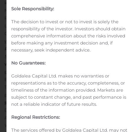
kongenitale Muskeldystrophien. Santhera hat die Ex-
Sole Responsibility:
Nordamerika-Rechte an seinem ersten zugelassenen
Produkt, Raxone® (Idebenon), zur Behandlung von
The decision to invest or not to invest is solely the
Leber hereditärer Optikusneuropathie (LHON) an Chiesi
responsibility of the investor. Investors should obtain
Group lizenziert. Weitere Informationen unter
comprehensive information about the risks involved
www.santhera.com
.
before making any investment decision and, if
Puldysa® und Raxone® sind eingetragene Marken von
necessary, seek independent advice.
Santhera Pharmaceuticals.
Für weitere Auskünfte
No Guarantees:
wenden Sie sich bitte an:
public-relations@santhera.com
oder
Goldalea Capital Ltd. makes no warranties or
Eva Kalias, Head External Communications
representations as to the accuracy, completeness, or
Tel.: +41 79 875 27 80
timeliness of the information provided. Markets are
eva.kalias@santhera.com
Disclaimer / Forward-looking
subject to constant change, and past performance is
statements
not a reliable indicator of future results.
Diese Mitteilung stellt weder ein Angebot noch eine
Regional Restrictions:
Aufforderung zur Zeichnung oder zum Kauf von
Wertpapieren der Santhera Pharmaceuticals Holding
The services offered by Goldalea Capital Ltd. may not