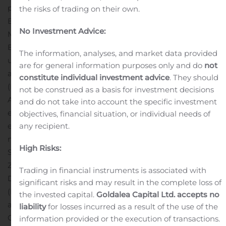
pulmonale Erkrankungen mit hohem medizinischem
the risks of trading on their own.
Bedarf fokussiert. Santhera baut ein Duchenne-
No Investment Advice:
Muskeldystrophie (DMD) Produktportfolio zur
Behandlung von Patienten unabhängig von
The information, analyses, and market data provided
ursächlichen Mutationen, Krankheitsstadium oder Alter
are for general information purposes only and do
not
auf. Ein Antrag auf Marktzulassung für Puldysa®
constitute individual investment advice
. They should
(Idebenon) wird gegenwärtig von der Europäischen
not be construed as a basis for investment decisions
Arzneimittelagentur geprüft. Ausserdem hat Santhera
and do not take into account the specific investment
eine Lizenzoption auf Vamorolone, ein first-in-class
objectives, financial situation, or individual needs of
entzündungshemmender Arzneimittelkandidat mit
any recipient.
neuartigem Wirkmechanismus als Alternative zu
High Risks:
Standard-Kortikosteroiden, welcher derzeit in einer
Zulassungsstudie bei Patienten mit DMD getestet wird.
Trading in financial instruments is associated with
Die klinische Pipeline umfasst auch Lonodelestat
significant risks and may result in the complete loss of
(POL6014) zur Behandlung von Mukoviszidose (CF) und
the invested capital.
Goldalea Capital Ltd. accepts no
anderen neutrophilen Lungenerkrankungen sowie
liability
for losses incurred as a result of the use of the
Omigapil und einen explorativen Gentherapieansatz für
information provided or the execution of transactions.