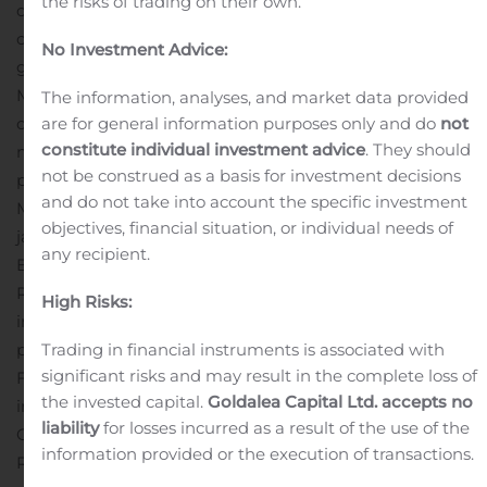
the risks of trading on their own.
organisatie IT Consulting & Business Support. Deze
opvolging vindt plaats op 1 januari 2020.
Johnny Smets
No Investment Advice:
gaat de komende weken benutten om zich, samen met
Marc, verder in te werken in zijn nieuwe rol en open
The information, analyses, and market data provided
overleg te plegen met zijn vernieuwde
are for general information purposes only and do
not
constitute individual investment advice
. They should
managementteam, medewerkers, klanten en
not be construed as a basis for investment decisions
partners.
Voorzitter en CEO bij Gfi, Vincent Rouaix: “Ik wil
and do not take into account the specific investment
Marc bedanken voor zijn geweldige werk het afgelopen
objectives, financial situation, or individual needs of
jaar met de integratie van zowel Realdolmen en Gfi
any recipient.
Belgium in België als de vernieuwde onderneming
Realdolmen, a Gfi Group Company binnen de
High Risks:
internationale Gfi Group.”
Realdolmen wil zijn lokale
positie als betrouwbare technologiepartner in de Digital
Trading in financial instruments is associated with
significant risks and may result in the complete loss of
Flow van organisaties blijven versterken, maar ook
the invested capital.
Goldalea Capital Ltd. accepts no
internationaal blijven groeien, met steun van de Gfi
liability
for losses incurred as a result of the use of the
Group.
Over Realdolmen, a Gfi Group company
information provided or the execution of transactions.
Realdolmen, lid van de Europese Gfi Group, bedient