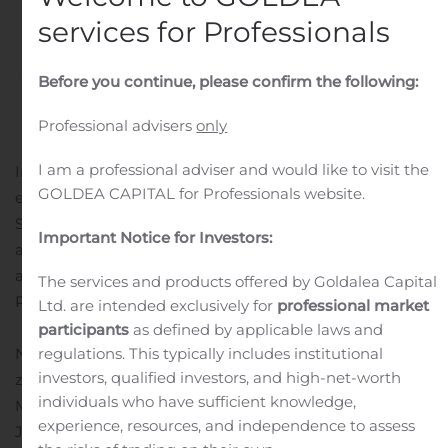
in
Public Companies
.
services for Professionals
Before you continue, please confirm the following:
Professional advisers
only
I am a professional adviser and would like to visit the
In 2018 nam de internationale Gfi Group Realdolmen,
GOLDEA CAPITAL for Professionals website.
een van de grootste Belgische IT-spelers, over.
Sindsdien heeft het voltallige management gewerkt
Important Notice for Investors:
aan de integratie tussen Realdolmen en Gfi Belgium en
aan de overkoepelende internationale integratie van
The services and products offered by Goldalea Capital
Realdolmen, a Gfi Group company binnen de Gfi Group.
Ltd. are intended exclusively for
professional market
participants
as defined by applicable laws and
Nu de eerste belangrijke mijlpalen van die integratie
regulations. This typically includes institutional
investors, qualified investors, and high-net-worth
zijn bereikt, heeft Marc De Keersmaecker, General
individuals who have sufficient knowledge,
Manager, beslist om de fakkel door te geven aan
experience, resources, and independence to assess
Johnny Smets, momenteel Managing Director van de