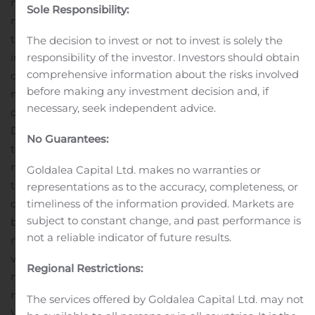
met ongeveer 1.950 hooggeschoolde ICT-medewerkers
Sole Responsibility:
meer dan 1.000 klanten in de Benelux op strategisch,
tactisch en operationeel ICT-vlak. Realdolmen realiseert
The decision to invest or not to invest is solely the
in elke samenwerking het potentieel van mensen en
responsibility of the investor. Investors should obtain
comprehensive information about the risks involved
organisaties en streeft ernaar ICT weer menselijk te
before making any investment decision and, if
maken. Dit alles onder het bedrijfsmotto ‘New
necessary, seek independent advice.
challenges, new ideas’.
Over Gfi
De Gfi Group is actief in meer dan 20 landen en is een
No Guarantees:
toonaangevende provider van IT-diensten en software
met meerwaarde. Met zijn vele specialiteiten neemt Gfi
Goldalea Capital Ltd. makes no warranties or
tussen wereldbedrijven en niche-entiteiten een
representations as to the accuracy, completeness, or
onderscheidende strategische positie in. De Group
timeliness of the information provided. Markets are
subject to constant change, and past performance is
bedient haar klanten met een unieke combinatie van
not a reliable indicator of future results.
nabijheid, sectorgebaseerde organisatie en oplossingen
van industriële kwaliteit. In 2018 genereerde de Group
Regional Restrictions:
met meer dan 19.500 medewerkers een omzet van 1.395
miljoen euro.
The services offered by Goldalea Capital Ltd. may not
Voor meer informatie: www.gfi.world
Voor meer