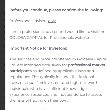
Before you continue, please confirm the following:
I ett tidigare pressmeddelande idag den 27 november
uppgavs det att Oasmia Pharmaceutical AB:s VD Sven
Professional advisers
only
Rohmann köpt 978 944 teckningsrätter i bolaget. Det
I am a professional adviser and would like to visit the
korrekta antalet ska vara 900 000 teckningsrätter. Felet
GOLDEA CAPITAL for Professionals website.
uppstod på grund av felsummerade uppgifter från
Sven Rohmanns bank.
För ytterligare information,
Important Notice for Investors:
vänligen kontakta:
Urban Ekelund, IR-chef Oasmia
The services and products offered by Goldalea Capital
E-post: IR@oasmia.com
Om Oasmia Pharmaceutical
Ltd. are intended exclusively for
professional market
AB
participants
as defined by applicable laws and
regulations. This typically includes institutional
Oasmia Pharmaceutical AB utvecklar, tillverkar och
investors, qualified investors, and high-net-worth
marknadsför en ny generation av läkemedel inom
individuals who have sufficient knowledge,
human- och veterinär onkologi. Produktutvecklingen
experience, resources, and independence to assess
syftar till att framställa nya formuleringar innehållande
the risks of trading on their own.
nanopartiklar av väletablerade cytostatika som i
jämförelse med befintliga alternativ har förbättrande