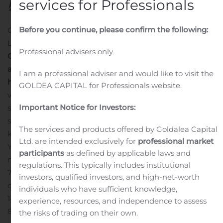
services for Professionals
Before you continue, please confirm the following:
Ovaro Kiinteistösijoitus Oyj
Lehdistötiedote 10.8.2020 klo 13.00
Professional advisers
only
Ovaron heinäkuun kuukausiraportti
Ovaron
asuntomyynti ja Ydintoiminnan vuokrausaste
I am a professional adviser and would like to visit the
heinäkuussa
Ovaron strategiana on omistaa ja kehittää
GOLDEA CAPITAL for Professionals website.
vuokraukseen hyvin sopivia kiinteistöjä (Ydintoiminta)
Important Notice for Investors:
sekä 2019 – 2021 aikana luopua omistusasumiseen
soveltuvista asunnoista (Muu toiminta). Ovaro julkaisee
The services and products offered by Goldalea Capital
kuukausittain Muun toiminnan myyntitiedot ja
Ltd. are intended exclusively for
professional market
Ydintoiminnan vuokrausasteen.
Heinäkuussa 2020 yhtiö
participants
as defined by applicable laws and
myi 9 asuntoa velattomilta hinnoiltaan 1,9 M€ (1,3 M€
regulations. This typically includes institutional
7/2019). Tämän vuoden aikana (1.1.2020-31.7.2020) yhtiön
investors, qualified investors, and high-net-worth
on myynyt yhteensä 66 asuntoa, joiden yhteisarvo oli
individuals who have sufficient knowledge,
14,15 M€.
Vuokrauksen neliöpohjainen vuokrausaste oli
experience, resources, and independence to assess
89,3 % (85,6 % 7/2019).
”Vuokrausaste tippui hieman
the risks of trading on their own.