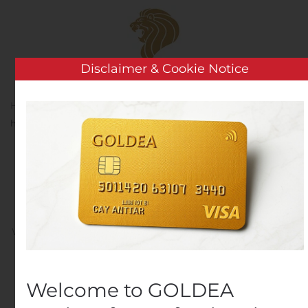
Skip to main content
Disclaimer & Cookie Notice
Home
Analysis
Public Companies
Ovaron
heinäkuun kuukausiraportti
Ovaron heinäkuun
kuukausiraportti
Written by
Customer Service
on
August 10, 2020
. Posted in
Public Companies
.
Welcome to GOLDEA