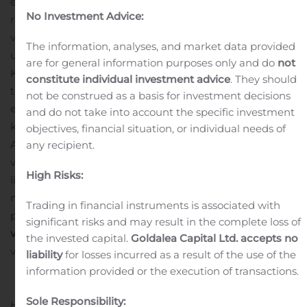
edellisen kuukauden tasosta, joka oli 90,4%. Suuri määrä
No Investment Advice:
remontissa olleista asunnoista valmistui yhdellä kertaa
vuokrattavaksi heinäkuussa ja keskikesällä asuntoja
The information, analyses, and market data provided
usein vapautuu enemmän kuin täyttyy.
are for general information purposes only and do
not
Koronapandemia on vahvistanut vuokra-asuntojen
constitute individual investment advice
. They should
trendinomaista suosion kasvua. Kysyntä on ollut
not be construed as a basis for investment decisions
erityisen vahvaa edullisissa perheasunnoissa ja
and do not take into account the specific investment
kohdistuu lähiöihin, kaupunkikeskustojen ulkopuolelle.
objectives, financial situation, or individual needs of
Asuntojen myynti sujui myös hyvin vuoden takaiseen
any recipient.
verrattuna. Koronakriisin helpottaessa asiakkaat lähtivät
High Risks:
liikkeelle ja kauppoja syntyi myös pidempään
myynnissä olleista kohteista. Eräänlainen patouma
Trading in financial instruments is associated with
purkautui”.
Ydintoiminnan
significant risks and may result in the complete loss of
vuokrausaste
Neliömetripohjaisesti laskettu
the invested capital.
Goldalea Capital Ltd. accepts no
vuokrausaste:
31.7.2020 30.6.2020 31.12.2019
liability
for losses incurred as a result of the use of the
information provided or the execution of transactions.
89,3 % 90,4 % 85,8 %
Sole Responsibility:
Helsinki 10.8.2020
Ovaro Kiinteistösijoitus Oyj