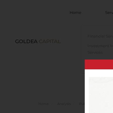
Skip to main content
Home
Serv
Financial Ser
GOLDEA
CAPITAL
Investment 
Services
Legal Advisor
Home
Analysis
Public Companies