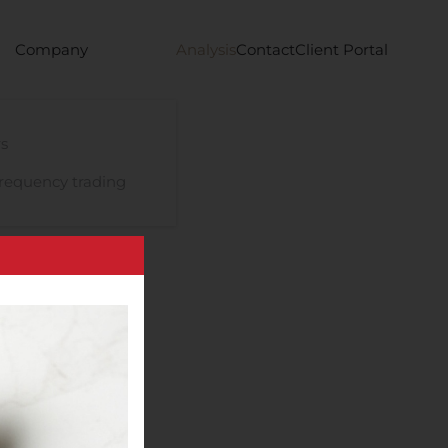
Company
Analysis
Contact
Client Portal
s
requency trading