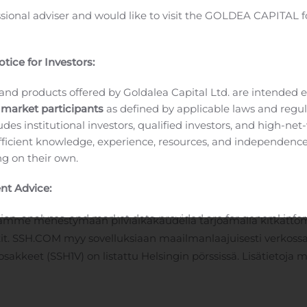
moa omasta ja yrityksen puolesta hänen merkittävästä panoks
ssional adviser and would like to visit the GOLDEA CAPITAL f
 SSH Communications Securityn toimitusjohtaja Kaisa Olkkon
ömästi.
J
tice for Investors:
and products offered by Goldalea Capital Ltd. are intended ex
 market participants
as defined by applicable laws and regul
358 40 5795216
Jakelu:
ludes institutional investors, qualified investors, and high-net
ficient knowledge, experience, resources, and independence
ing on their own.
urity
turvaamaan digitaalista ydintään – kriittistä dataa, sovelluks
nt Advice:
 -yrityksistä, monet maailman johtavista rahoi­tusalojen yri
ion, analyses, and market data provided are for general inf
tamme menes­tymään pilviaikakaudella tarjoamalla kitkattomi
not constitute individual investment advice
. They should no
skit. SSH.COM myy sovelluksiaan maailmanlaajuisesti verkossa
investment decisions and do not take into account the specifi
 osakkeet (SSH1V) on listattu Helsingin pörssissä. Lisätietoj
inancial situation, or individual needs of any recipient.