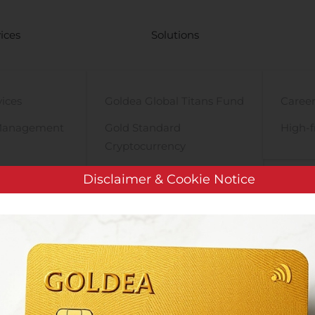
ices
Solutions
vices
Goldea Global Titans Fund
Career
Management
Gold Standard
High-f
Cryptocurrency
y
PRE-iPO Market
Disclaimer & Cookie Notice
TIGA Magnet Motor
Muutos SSH Communications Security Oyj:n johtoryhmään