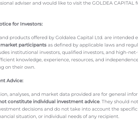
ssional adviser and would like to visit the GOLDEA CAPITAL f
und die Eignung der Aufnahme dieser Patienten in die eNRG
igte Merus separat auch eine Zusammenarbeit mit Caris an
tudie und am EAP zu identifizieren. Diese Vereinbarung mit
tice for Investors:
. Caris hat sich bereit erklärt, molekulare Tumor-DNA- und
e ansonsten möglicherweise keinen molekulardiagnostischen
and products offered by Goldalea Capital Ltd. are intended ex
euerten Behandlungsoptionen für diesen Krebstyp verfügbar 
 market participants
as defined by applicable laws and regul
, finden Sie unter
www.ClinicalTrials.gov
und auf der Studie
ludes institutional investors, qualified investors, and high-net
®
nter 1-833-NRG-1234.
MCLA-117 (CLEC12A x CD3 Biclonics
):
ficient knowledge, experience, resources, and independence
ing on their own.
-I-Studie wurden auf der virtuellen Tagung der ASCO vorge
tor-Antikörper seiner Art, der CD3 auf T-Zellen aktiviert un
nt Advice:
einer offenen, multizentrischen Dosiseskalationsstudie der P
ss MCLA-117 klinische Aktivität in Bezug auf T-Zell-Aktivier
ion, analyses, and market data provided are for general inf
erringerung der Blastenzahl bei einigen Patienten und bei
not constitute individual investment advice
. They should no
siserweiterungskohorten in der Studie fortzusetzen. Die Erk
investment decisions and do not take into account the specifi
e Entwicklung unserer CD3-T-Zell-Aktivator-Plattform zu ge
inancial situation, or individual needs of any recipient.
 ein Panel von mehr als 175 neuartigen und verschiedenen
 von Affinitäten und Attribute.
MCLA-158 (Lgr5 x EGFR Bicl