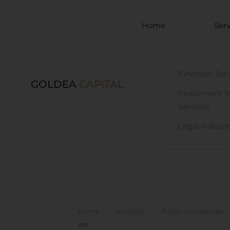
Skip to main content
Home
Serv
Financial Ser
GOLDEA
CAPITAL
Investment 
Services
Legal Advisor
Home
Analysis
Public Companies
vor