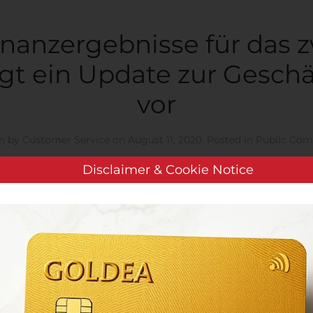
inanzergebnisse für das z
gt ein Update zur Gesch
vor
n by
Customer Service
on
August 11, 2020
. Posted in
Public Com
Disclaimer & Cookie Notice
eibt auf Kurs
–
ficer ernannt
–
 2. Halbjahr 2022
–
UTRECHT und CAMBRIDGE, Massachusetts
as Unternehmen“, „wir“ oder „unser“), ein Unternehmen aus 
®
TM
e Antikörper (Biclonics
und Triclonics
) entwickelt, hat he
eben und ein Update zur Geschäftsentwicklung vorgelegt.
„