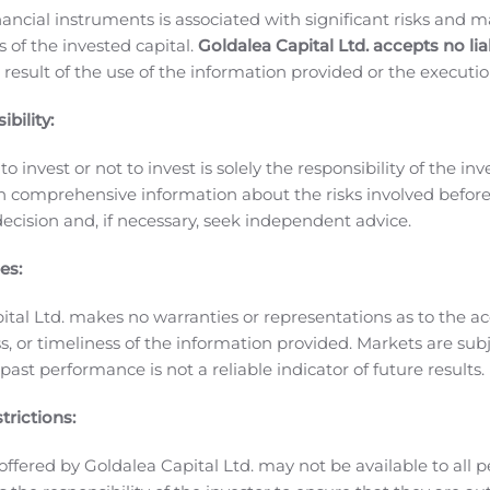
te zum Jahresende erwartet
MCLA-158 wird derzeit im Rahmen
nancial instruments is associated with significant risks and m
teilt, einschließlich einer gesicherten Dosisexpansionsphase
 of the invested capital.
Goldalea Capital Ltd. accepts no liab
rde bislang ein positives Sicherheitsprofil ohne beobachtete d
 result of the use of the information provided or the executio
inisches Update zur Phase-I-Studie vorzulegen.
MCLA-145 (CD
ran:
MCLA-145 wird derzeit im Rahmen einer offenen, multize
bility:
 gesicherten Dosisexpansionsphase bei Patienten mit soliden 
o invest or not to invest is solely the responsibility of the inv
globalen Zusammenarbeits- und Lizenzvereinbarung von Mer
n comprehensive information about the risks involved befo
n derer die Entwicklung und Vermarktung von bis zu 11 bisp
ecision and, if necessary, seek independent advice.
rm ermöglicht wird. Merus behält über die vollständigen Re
ng, zu vermarkten – und Incyte ist für die Entwicklung und
es:
®
 Biclonics
): SolideTumore
ital Ltd. makes no warranties or representations as to the ac
s führt derzeit in Zusammenarbeit mit Betta Pharmaceutic
, or timeliness of the information provided. Markets are sub
solider Tumore durch. Ende 2019 präsentierte Merus präklin
ast performance is not a reliable indicator of future results.
 das Wachstum von Zelllinien beim Tyrosinkinase-resistent
t hat. Betta hält das exklusive Recht zur Entwicklung v
trictions:
hina verfügt.
Unternehmensaktivitäten
Dr. Andrew Joe zum C
f Medical Officer. Dr. Joe leitet die gesamten klinischen u
offered by Goldalea Capital Ltd. may not be available to all pe
0 Jahre Erfahrung in der klinischen Arzneimittelentwicklung