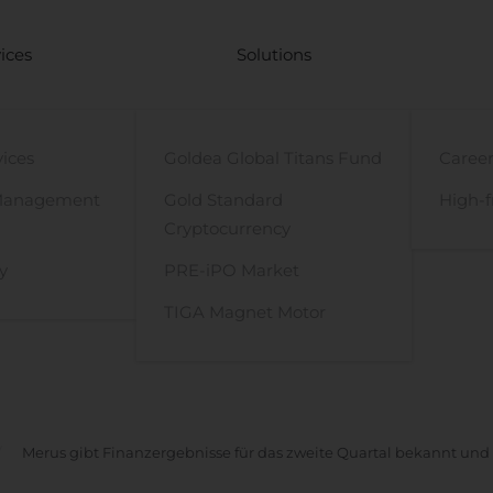
ices
Solutions
vices
Goldea Global Titans Fund
Career
Management
Gold Standard
High-f
Cryptocurrency
y
PRE-iPO Market
TIGA Magnet Motor
Merus gibt Finanzergebnisse für das zweite Quartal bekannt und