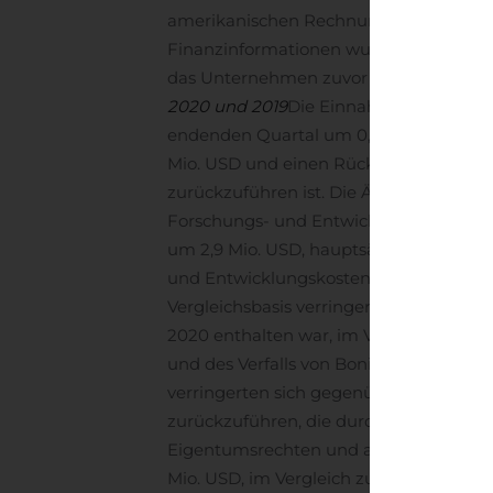
amerikanischen Rechnungslegungsprakt
Finanzinformationen wurden gemäß US-GA
das Unternehmen zuvor gemäß den Inter
2020 und 2019
Die Einnahmen aus der Z
endenden Quartal um 0,4 Mio. USD zur
Mio. USD und einen Rückgang der Ein
zurückzuführen ist. Die Änderung der 
Forschungs- und Entwicklungskosten fü
um 2,9 Mio. USD, hauptsächlich aufgrun
und Entwicklungskosten in Bezug auf
Vergleichsbasis verringerte sich die ak
2020 enthalten war, im Vergleich zu d
und des Verfalls von Boni von ausschei
verringerten sich gegenüber dem Quarta
zurückzuführen, die durch höhere akt
Eigentumsrechten und anderen Posten
Mio. USD, im Vergleich zu 0,7 Mio. USD f