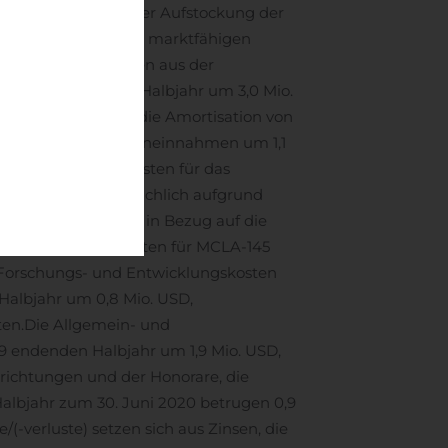
 verdient wurden, der Aufstockung der
teläquivalenten und marktfähigen
 2019
Die Einnahmen aus der
ni 2019 endenden Halbjahr um 3,0 Mio.
 1,3 Mio. USD und die Amortisation von
der Ono-Meilensteineinnahmen um 1,1
nd Entwicklungskosten für das
1 Mio. USD, hauptsächlich aufgrund
Entwicklungskosten in Bezug auf die
Senkungen der Kosten für MCLA-145
en Forschungs- und Entwicklungskosten
Halbjahr um 0,8 Mio. USD,
ten.
Die Allgemein- und
19 endenden Halbjahr um 1,9 Mio. USD,
nrichtungen und der Honorare, die
Halbjahr zum 30. Juni 2020 betrugen 0,9
/(-verluste) setzen sich aus Zinsen, die