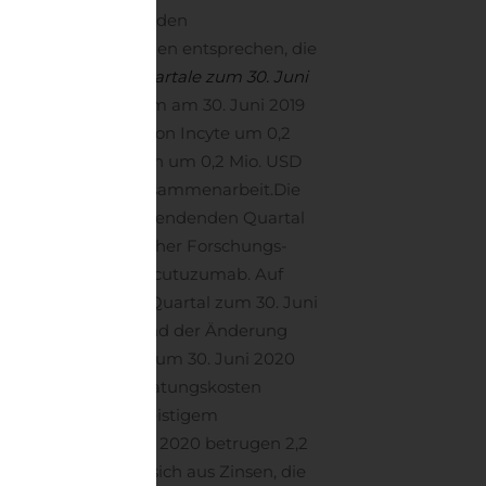
angeben. Die folgenden
ormationen den Zahlen entsprechen, die
at.
Vergleich der Quartale zum 30. Juni
im Vergleich zu dem am 30. Juni 2019
aus Erstattungen von Incyte um 0,2
ionsvereinbarungen um 0,2 Mio. USD
innahmen aus der Zusammenarbeit.
Die
em am 30. Juni 2019 endenden Quartal
rbundener präklinischer Forschungs-
igerungen bei Zenocutuzumab. Auf
ungskosten für das Quartal zum 30. Juni
auptsächlich aufgrund der Änderung
n für das Quartal zum 30. Juni 2020
h auf niedrigere Beratungskosten
Einreichung von geistigem
Quartal zum 30. Juni 2020 betrugen 2,2
(-verluste) setzen sich aus Zinsen, die