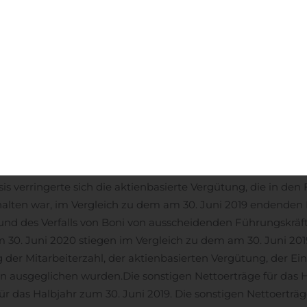
ungsmittel und Zahlungsmitteläquivalente der Gesellschaft
verlusten aus ausländischen Zahlungsmitteln, Zahlungsmit
ammen.
Vergleich der ersten Halbjahre zum 30. Juni 2020 und
20 endende Halbjahr gingen im Vergleich zu dem am 30. Ju
en Rückgang der Einnahmen aus Erstattungen von Incyte um
grund der Auswirkungen von Wechselkursen, den Rückgang 
ngen von 0,3 Mio. USD zurückzuführen ist.
Die Forschungs- u
 Vergleich zu dem am 30. Juni 2019 endenden Halbjahr um 8,
 höherer damit verbundener präklinischer Forschungs- und 
ndere Kostensteigerungen bei Zenocutuzumab, die durch 
is verringerte sich die aktienbasierte Vergütung, die in d
halten war, im Vergleich zu dem am 30. Juni 2019 endenden 
nd des Verfalls von Boni von ausscheidenden Führungskräf
 30. Juni 2020 stiegen im Vergleich zu dem am 30. Juni 20
der Mitarbeiterzahl, der aktienbasierten Vergütung, der Ei
n ausgeglichen wurden.
Die sonstigen Nettoerträge für das 
ür das Halbjahr zum 30. Juni 2019. Die sonstigen Nettoerträge