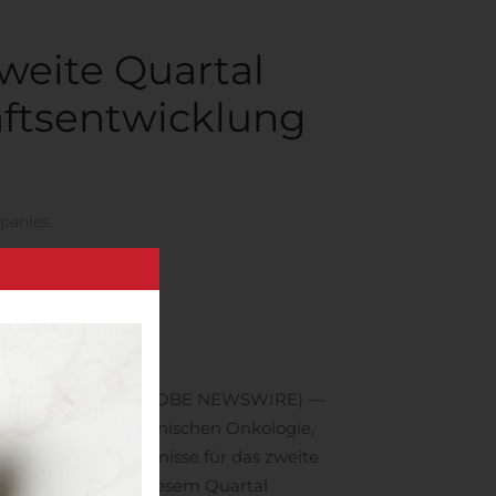
weite Quartal
äftsentwicklung
panies
.
, Aug. 11, 2020 (GLOBE NEWSWIRE) —
dem Bereich der klinischen Onkologie,
ute die Finanzergebnisse für das zweite
Wir freuen uns, in diesem Quartal