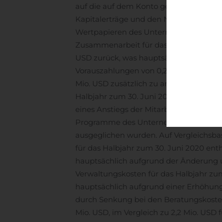
auf die auf dem Konto gehaltenen Zahl
Kapitalerträge und den Nettowährungs
Wertpapieren des Unternehmens zus
Zusammenarbeit für das am 30. Juni 20
USD zurück, was hauptsächlich auf ein
Vorauszahlungen von 0,2 Mio. USD auf
Mio. USD zusätzlich zu anderen Rückgä
Halbjahr zum 30. Juni 2020 stiegen im
eines Anstiegs der Mitarbeiterzahl und
Programme des Unternehmens, insbeso
ausgeglichen wurden. Auf Vergleichsbas
für das Halbjahr zum 30. Juni 2020 ent
hauptsächlich aufgrund der Änderung u
Verwaltungskosten für das Halbjahr zum
hauptsächlich aufgrund einer Erhöhung 
durch Senkung bei den Beratungskoste
Mio. USD, im Vergleich zu 2,2 Mio. USD f