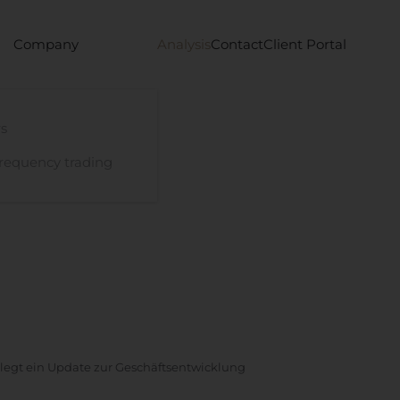
Company
Analysis
Contact
Client Portal
s
requency trading
 legt ein Update zur Geschäftsentwicklung