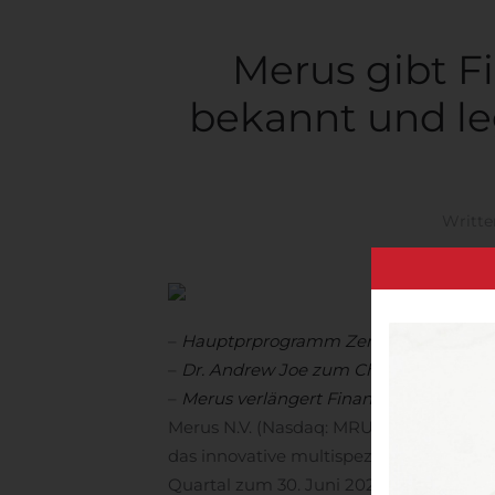
Merus gibt F
bekannt und le
Writte
–
Hauptprprogramm Zenocutuzumab bl
–
Dr. Andrew Joe zum Chief Medical Of
–
Merus verlängert Finanzierung bis ins
Merus N.V. (Nasdaq: MRUS) („Merus“, „d
das innovative multispezifische volllang
Quartal zum 30. Juni 2020 bekanntgeg