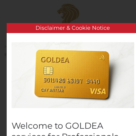
Skip to main content
Disclaimer & Cookie Notice
Home
Analysis
Public Companies
Mårten
Bjellerup ny chefekonom på Riksgälden
Mårten Bjellerup ny
chefekonom på
Riksgälden
Written by
Customer Service
on
October 23, 2020
. Posted
in
Public Companies
.
Welcome to GOLDEA