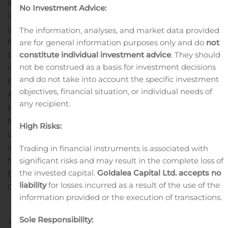
är filosofie doktor i nationalekonomi.
– Riksgälden har en
No Investment Advice:
central och viktig roll ur flera perspektiv, både när det
gäller ekonomiska prognoser, skuldförvaltning och
The information, analyses, and market data provided
finansiell stabilitet. Jag ser mycket fram emot att bidra
are for general information purposes only and do
not
till att fortsätta att utveckla analysarbetet på
constitute individual investment advice
. They should
not be construed as a basis for investment decisions
myndigheten, säger Mårten Bjellerup.
Avdelningen för
and do not take into account the specific investment
Ekonomisk analys har cirka tolv medarbetare.
objectives, financial situation, or individual needs of
Avdelningen fungerar som ett analytiskt stöd till
any recipient.
Riksgäldens olika verksamhetsområden och ansvarar
för Riksgäldens prognoser över den ekonomiska
High Risks:
utvecklingen. Det analytiska stödet har sin tyngdpunkt
inom makroekonomisk och finansiell analys samt inom
Trading in financial instruments is associated with
finansiell stabilitetsanalys.
Pressbild på Mårten
significant risks and may result in the complete loss of
the invested capital.
Goldalea Capital Ltd. accepts no
Bjellerup
Kontakt
Riksgäldens pressfunktion, 08 613 47
liability
for losses incurred as a result of the use of the
01
information provided or the execution of transactions.
Sole Responsibility:
Previous
Next