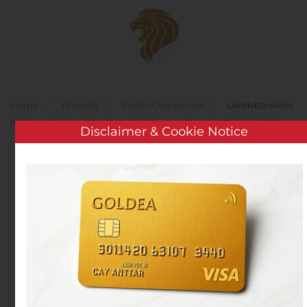
Skip to main content
Home
Analysis
Public Companies
Landsbankinn
hf.: Uppgjör Landsbankans fyrir fyrstu níu mánuði ársins 2019
Disclaimer & Cookie Notice
Landsbankinn hf.:
Uppgjör Landsbankans
fyrir fyrstu níu mánuði
ársins 2019
Written by
Customer Service
on
October 24, 2019
. Posted
in
Public Companies
.