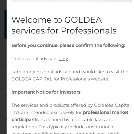
Welcome to GOLDEA
services for Professionals
Before you continue, please confirm the following:
Afkoma Landsbankans var jákvæð um 14,4 milljarða
króna eftir skatta á fyrstu níu mánuðum ársins 2019
Professional advisers
only
samanborið við 15,4 milljarða króna hagnað á sama
tímabili árið 2018. Arðsemi eigin fjár á tímabilinu var
I am a professional adviser and would like to visit the
GOLDEA CAPITAL for Professionals website.
7,9% á ársgrundvelli samanborið við 8,8% á sama
tímabili 2018.
Hreinar vaxtatekjur voru 30,1 milljarður
Important Notice for Investors:
króna samanborið við 29,8 milljarða króna á sama
tímabili árið áður. Hreinar þjónustutekjur námu 6,1
The services and products offered by Goldalea Capital
milljarði króna og hækkuðu um 5% frá sama tímabili
Ltd. are intended exclusively for
professional market
árið áður. Neikvæðar virðisbreytingar námu 3,4
participants
as defined by applicable laws and
milljörðum króna á tímabilinu samanborið við jákvæðar
regulations. This typically includes institutional
virðisbreytingar upp á 1,6 milljarð króna á sama tímabili
investors, qualified investors, and high-net-worth