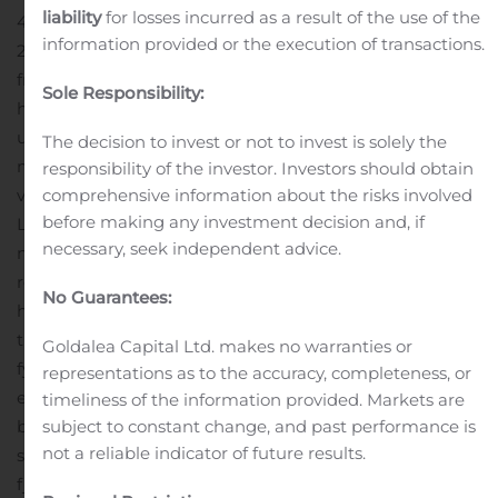
liability
for losses incurred as a result of the use of the
41,4% samanborið við 45,0% á sama tímabili árið
information provided or the execution of transactions.
2018.
Útlán til einstaklinga og fyrirtækja jukust um 6,8%
frá áramótum, eða um rúma 72,3 milljarða króna. Innlán
Sole Responsibility:
hjá Landsbankanum jukust um 1,5% frá áramótum, eða
um 10,7 milljarða króna.
Eigið fé Landsbankans var 243,9
The decision to invest or not to invest is solely the
milljarðar króna 30. september sl. og eiginfjárhlutfallið
responsibility of the investor. Investors should obtain
var 23,6%.
comprehensive information about the risks involved
Lilja Björk Einarsdóttir, bankastjóri
before making any investment decision and, if
Landsbankans, segir:
„Uppgjör Landsbankans fyrir fyrstu
necessary, seek independent advice.
níu mánuði ársins endurspeglar stöðugan og góðan
rekstur. Kostnaður heldur áfram að lækka en tekjur
No Guarantees:
hafa á hinn bóginn aukist. Kostnaðarhlutfall á
tímabilinu var um 41,4% sem er lægra en á sama tíma í
Goldalea Capital Ltd. makes no warranties or
fyrra. Þá sýna kannanir að viðskiptavinir Landsbankans
representations as to the accuracy, completeness, or
eru sífellt ánægðari með þjónustuna og traust til
timeliness of the information provided. Markets are
bankans hefur aukist. Við ætlum að halda áfram á
subject to constant change, and past performance is
not a reliable indicator of future results.
sömu braut; að bjóða framúrskarandi og trausta
fjármálaþjónustu en gæta um leið aðhalds í rekstri