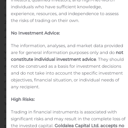
individuals who have sufficient knowledge,
í fyrra. Í lok september 2019 var vanskilahlutfallið 0,8%,
experience, resources, and independence to assess
samanborið við 0,5% á sama tíma árið
the risks of trading on their own.
2018.
Rekstrartekjur bankans á fyrstu níu mánuðum
ársins 2019 námu 39,3 milljörðum króna samanborið við
No Investment Advice:
41,1 milljarð króna á sama tímabili árið áður. Aðrar
rekstrartekjur námu 6,5 milljörðum króna samanborið
The information, analyses, and market data provided
við 3,8 milljarða króna á sama tímabili árið áður, sem er
are for general information purposes only and do
not
72% hækkun.
constitute individual investment advice
Vaxtamunur eigna og skulda nam 2,4% á
. They should
not be construed as a basis for investment decisions
fyrstu níu mánuðum ársins 2019 en var 2,7% á sama
and do not take into account the specific investment
tímabili árið áður.
Rekstrarkostnaður bankans á fyrstu
objectives, financial situation, or individual needs of
níu mánuðum ársins 2019 nam 17,7 milljörðum króna og
any recipient.
stóð nánast í stað á milli tímabila. Þar af var
launakostnaður 10,7 milljarðar króna samanborið við
High Risks:
10,8 milljarða króna á sama tímabili árið 2018, sem er
lækkun um 0,9%. Annar rekstrarkostnaður var 7
Trading in financial instruments is associated with
milljarðar króna og stendur í stað á milli
significant risks and may result in the complete loss of
the invested capital.
Goldalea Capital Ltd. accepts no
tímabila.
Kostnaðarhlutfall fyrstu níu mánaða ársins var