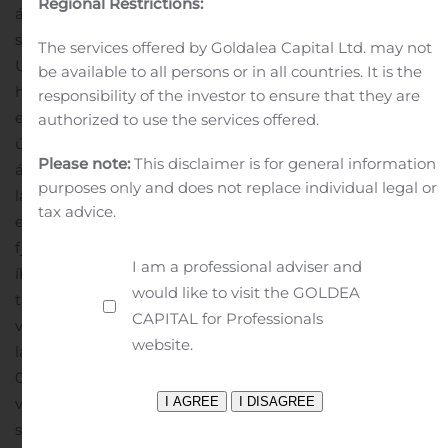
Regional Restrictions:
ásamt því að leggja áherslu á að samþætta
samfélagsábyrgð við stefnu og starfsemi bankans.
The services offered by Goldalea Capital Ltd. may not
Uppgjörið ber þess einnig merki að umsvif í hagkerfinu
be available to all persons or in all countries. It is the
hafa dregist saman. Rekstrarumhverfi fyrirtækja er
responsibility of the investor to ensure that they are
erfiðara og sú staða veldur nokkurri virðisrýrnun
authorized to use the services offered.
útlána.
Landsbankinn hefur lækkað vexti undanfarið og
Please note:
This disclaimer is for general information
á árinu hafa óverðtryggðir breytilegir íbúðalánavextir
purposes only and does not replace individual legal or
lækkað um 0,8 prósentustig, en óverðtryggð íbúðalán
tax advice.
eru algengasta fjármögnunarleið einstaklinga. Um 340
fjölskyldur og einstaklingar fjármögnuðu sína fyrstu
I am a professional adviser and
íbúð hjá bankanum á ársfjórðungnum, í langflestum
would like to visit the GOLDEA
tilfellum með óverðtryggðum lánum. Í lækkandi
CAPITAL for Professionals
vaxtaumhverfi er óhjákvæmilegt að vextir á innlánum
website.
lækki einnig en algengir innlánsvextir hafa lækkað um
0,7 prósentustig. Þannig reynum við að koma til móts
við þá viðskiptavini sem hafa treyst okkur fyrir sparnaði
sínum, jafnt og þá sem eru með útlán. Ákvarðanir