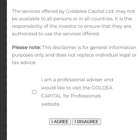
2,7 millions £ (4,5 millions $CAN) reçu le 7 février 2020,
The services offered by Goldalea Capital Ltd. may not
un dividende provisoire de 5,3 millions £
be available to all persons or in all countries. It is the
(8,9 millions $CAN) reçu le 26 juin 2020 et,
responsibility of the investor to ensure that they are
immédiatement avant la clôture, une distribution
authorized to use the services offered.
spéciale estimée à approximativement 20 millions £
(environ 33 millions $CAN). Lors de la clôture, AGF
Please note:
This disclaimer is for general information
devrait recevoir un produit en espèces
purposes only and does not replace individual legal or
d’approximativement 149 millions £ (environ
tax advice.
250 millions $CAN) par rapport à une valeur comptable
estimée à la date de clôture d’environ
I am a professional adviser and
150 millions $CAN.
would like to visit the GOLDEA
À la suite de la conclusion de la transaction, AGF ne
CAPITAL for Professionals
conservera aucune participation boursière dans le
website.
groupe qui résultera de la fusion.
AGF a conclu un
contrat à terme afin d’assurer sa contrepartie en
espèces, en fonction d’un taux de change de 1,68.
Tous
les montants approximatifs exprimés en dollars