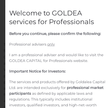
Written by
Customer Service
on
August 6, 2020
. Posted in
Welcome to GOLDEA
Public Companies
.
services for Professionals
Before you continue, please confirm the following:
Professional advisers
only
TORONTO, 06 août 2020 (GLOBE NEWSWIRE) — Pour
faire suite à l’annonce du
31 juillet 2020
, La Société de
I am a professional adviser and would like to visit the
Gestion AGF Limitée (TSX : AGF.B) (« AGF ») confirme
GOLDEA CAPITAL for Professionals website.
aujourd’hui que la fusion de Tilney et de Smith &
Williamson, laquelle vise à créer un groupe de premier
Important Notice for Investors:
plan spécialisé dans le domaine des services
The services and products offered by Goldalea Capital
professionnels et de la gestion intégrée de patrimoine
Ltd. are intended exclusively for
professional market
au Royaume-Uni, a reçu l’approbation du tribunal. La
participants
as defined by applicable laws and
er
fusion devrait être réalisée le 1
septembre 2020.
regulations. This typically includes institutional
« En tant que membre de longue date du conseil de
investors, qualified investors, and high-net-worth
Smith & Williamson, et au nom d’AGF, je tiens à féliciter