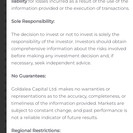
liability
for losses incurred as a result of the use of the
direction et chef des investissements, AGF. De plus, afin
information provided or the execution of transactions.
de continuer à fournir une valeur constante à nos
actionnaires, nous prévoyons d’utiliser le produit de
Sole Responsibility:
cette transaction pour financer le rachat ultérieur
The decision to invest or not to invest is solely the
d’actions et pour nous acquitter du service de la
responsibility of the investor. Investors should obtain
dette. »
Selon les conditions liées à la structure de la
comprehensive information about the risks involved
transaction, AGF estime qu’elle recevra un produit en
before making any investment decision and, if
espèces totalisant approximativement 177 millions £
necessary, seek independent advice.
(environ 297 millions $CAN), abstraction faite des
impôts et des charges non récurrentes et sous réserve
No Guarantees:
de rajustements lors de la clôture. Le produit net en
Goldalea Capital Ltd. makes no warranties or
espèces après les impôts et les charges non récurrentes
representations as to the accuracy, completeness, or
se chiffrera approximativement à 164 millions £ (environ
timeliness of the information provided. Markets are
275 millions $CAN). Le produit total en espèces
subject to constant change, and past performance is
comprend des dividendes et des distributions pouvant
not a reliable indicator of future results.
atteindre 28 millions £ (environ 47 millions $CAN)
composés de ce qui suit : un dividende provisoire de
Regional Restrictions: