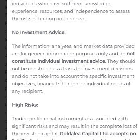
individuals who have sufficient knowledge,
les sociétés Smith & Williamson et Tilney pour
experience, resources, and independence to assess
l’approbation de cette fusion, a déclaré
the risks of trading on their own.
Blake C. Goldring, président exécutif du conseil d’AGF.
Cette fusion confirme notre stratégie de croissance à
No Investment Advice:
long terme au Royaume-Uni; nous nous réjouissons du
The information, analyses, and market data provided
fait que la conclusion de cette transaction procurera à
are for general information purposes only and do
not
AGF des occasions importantes dans l’industrie. »
AGF
constitute individual investment advice
. They should
s’est intéressée au créneau des particuliers du
not be construed as a basis for investment decisions
Royaume-Uni en 1998, où elle a d’abord investi dans la
and do not take into account the specific investment
société de gestion d’actifs de particuliers, NCL
objectives, financial situation, or individual needs of
(Securities) Limited, avant d’ajouter à ses participations
any recipient.
en investissant dans la société élargie, à laquelle la
fusion de Smith & Williamson et de NCL a donné
High Risks:
naissance en 2002.
« La conclusion de cette transaction
Trading in financial instruments is associated with
donnera à AGF une plus grande souplesse pour investir
significant risks and may result in the complete loss of
davantage dans des domaines de croissance
the invested capital.
Goldalea Capital Ltd. accepts no
stratégique, a affirmé Kevin McCreadie, chef de la