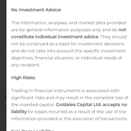
tiukentuessa.
”Kemiallinen käsittely on toimivin ja
No Investment Advice:
kustannustehokkain ratkaisu, jolla kerätään ja
poistetaan fosforia jätevedestä ja tehdään siitä
The information, analyses, and market data provided
kierrätyskelpoista. Kemira on yksi johtavista kemiallisen
are for general information purposes only and do
not
vedenkäsittelyn asiantuntijoista Euroopassa.
constitute individual investment advice
. They should
not be construed as a basis for investment decisions
Ennakoimalla paikallisia ja alueellisia lainsäädännön
and do not take into account the specific investment
muutoksia varmistamme, että asiakkaillamme on aina
objectives, financial situation, or individual needs of
parhaat mahdolliset lähtökohdat kohdata toimialan
any recipient.
tulevaisuuden haasteet. Tämä investointi lähes
kaksinkertaistaa nykyisen tuotantokapasiteettimme
High Risks:
Goolessa. Se on selkeä merkki siitä, että olemme
sitoutuneet Ison-Britannian markkinoihin”, kertoo
Antti
Trading in financial instruments is associated with
Salminen
, Kemiran Industry & Water -segmentin
significant risks and may result in the complete loss of
the invested capital.
Goldalea Capital Ltd. accepts no
johtaja.
Lluis Sabate
liability
for losses incurred as a result of the use of the
Director, Manufacturing, EMEA
information provided or the execution of transactions.
Industry & Water, Kemira
+34 630 067 484