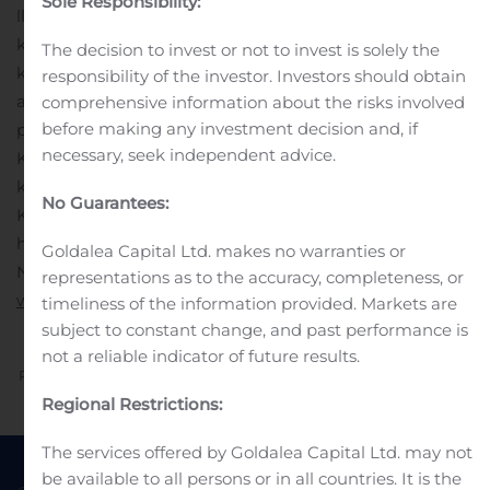
Sole Responsibility:
lluis.sabate (a) kemira.com
Kemira
on globaali
kemianyhtiö, joka palvelee asiakkaita runsaasti vettä
The decision to invest or not to invest is solely the
käyttävillä teollisuudenaloilla. Kilpailuetumme perustuu
responsibility of the investor. Investors should obtain
asiakkaiden prosessi- ja resurssitehokkuutta sekä laatua
comprehensive information about the risks involved
before making any investment decision and, if
parhaiten tukeviin tuotteisiin ja asiantuntemukseen.
necessary, seek independent advice.
Keskitymme massa- ja paperi-, öljy- ja
kaasuteollisuuteen sekä veden käsittelyyn. Vuonna 2018
No Guarantees:
Kemiran liikevaihto oli noin 2,6 miljardia euroa ja
henkilöstön määrä 4 915. Kemiran osakkeet on listattu
Goldalea Capital Ltd. makes no warranties or
Nasdaq Helsingissä.
representations as to the accuracy, completeness, or
www.kemira.com
timeliness of the information provided. Markets are
subject to constant change, and past performance is
not a reliable indicator of future results.
Previous
Next
Regional Restrictions:
The services offered by Goldalea Capital Ltd. may not
be available to all persons or in all countries. It is the