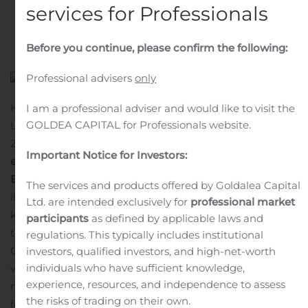
services for Professionals
Written by
Customer Service
on
October 24, 2019
. Posted
in
Public Companies
.
Before you continue, please confirm the following:
Professional advisers
only
Kemira Oyj
I am a professional adviser and would like to visit the
GOLDEA CAPITAL for Professionals website.
Lehdistötiedote
24.10.2019 klo 8.35
Kemira investoi useita miljoonia
Important Notice for Investors:
euroja vedenkäsittelykemikaalien tuotantoon Isossa-
Britanniassa
Globaali kemianyhtiö Kemira on
The services and products offered by Goldalea Capital
ilmoittanut laajentavansa vedenkäsittelyssä
Ltd. are intended exclusively for
professional market
käytettävien rautasulfaattikemikaalien
participants
as defined by applicable laws and
tuotantokapasiteettia merkittävästi Ison-Britannian
regulations. This typically includes institutional
Goolessa. Päätös investoinnista tehtiin, koska
investors, qualified investors, and high-net-worth
individuals who have sufficient knowledge,
vedenkäsittelyssä käytettävien saostusaineiden
experience, resources, and independence to assess
markkinakysynnän odotetaan kasvavan esimerkiksi
the risks of trading on their own.
fosforin poistoa koskevan sääntelyn