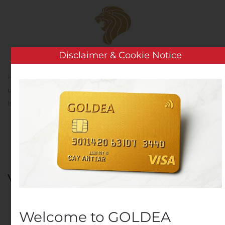
Skip to main content
Disclaimer & Cookie Notice
Home
Analysis
Public Companies
Kemira investoi
useita miljoonia euroja vedenkäsittelykemikaalien tuotantoon
Isossa-Britanniassa
Kemira investoi useita
miljoonia euroja
vedenkäsittelykemikaalie
tuotantoon Isossa-
Britanniassa
Welcome to GOLDEA