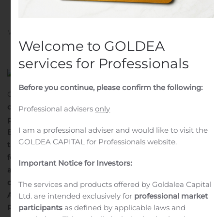
Euro 5 milioni
Written by
Customer Service
on
November 14, 2019
. Posted
in
Public Companies
.
Welcome to GOLDEA
services for Professionals
Before you continue, please confirm the following:
COMUNICATO STAMPA 14 NOVEMBRE 2019
Italeaf:
closing per la cessione di 5 impianti fotovoltaici da
Professional advisers
only
parte di TerniEnergia per un prezzo complessivo di
I am a professional adviser and would like to visit the
Euro 5 milioni
Conclusa la cessione della seconda
GOLDEA CAPITAL for Professionals website.
tranche di un perimetro complessivo di 22 impianti
fotovoltaici a Mareccio Energia, piattaforma di
Important Notice for Investors:
aggregazione di asset in Italia di un primario fondo
d’investimento, in partnership con lo sponsor LCF
The services and products offered by Goldalea Capital
Alliance, attraverso la società veicolo Italia T1
Ltd. are intended exclusively for
professional market
participants
as defined by applicable laws and
Roncolo
Capacità complessiva degli impianti oggetto