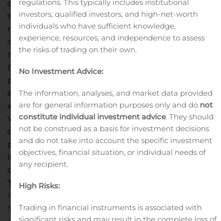
regulations. This typically includes institutional
del closing pari a 4,8 MW
Incasso netto della seconda
investors, qualified investors, and high-net-worth
tranche per TerniEnergia pari a Euro 2,7 milioni circa (al
individuals who have sufficient knowledge,
netto del conto Escrow, pari a Euro 1 milione, e delle
experience, resources, and independence to assess
quote di minoranza della JV, pari a Euro 1,3
the risks of trading on their own.
milioni)
Controvalore complessivo dell’operazione
(Enterprise Value) pari a Euro 15 milioni circa
Parte del
No Investment Advice:
prezzo di acquisto, pari a Euro 1 milione, verrà versato
The information, analyses, and market data provided
su un conto Escrow a titolo di garanzia degli
are for general information purposes only and do
not
adempimenti e delle obbligazioni di indennizzo del
constitute individual investment advice
. They should
Venditore
La transazione prevede l’assunzione da parte
not be construed as a basis for investment decisions
dell’acquirente di debiti finanziari legati agli impianti
and do not take into account the specific investment
per Euro 10 milioni circa, dei quali Euro 4 milioni circa
objectives, financial situation, or individual needs of
legati alla JV
L’operazione è stata realizzata nell’ambito
any recipient.
del Piano di Risanamento e Rilancio del Gruppo
TerniEnergia
TerniEnergia
, smart company quotata sul
High Risks:
MTA di Borsa Italiana e parte del Gruppo
Italeaf
,
Trading in financial instruments is associated with
facendo seguito ai comunicati stampa diffusi
significant risks and may result in the complete loss of