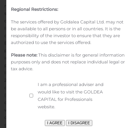
milione, e delle quote di minoranza della JV,
Regional Restrictions:
sottoindicata, pari a Euro 1,3 milioni), che è stato
corrisposto per cassa.
The services offered by Goldalea Capital Ltd. may not
Il contratto di acquisizione è avvenuto previa
be available to all persons or in all countries. It is the
responsibility of the investor to ensure that they are
costituzione di 2 Newco, EA NC SERRADEICONTI2 S.r.l.,
authorized to use the services offered.
EA NC LEQUILE5E6 S.r.l. e nelle quali è stato conferito il
portafoglio di asset composto complessivamente da n. 3
Please note:
This disclaimer is for general information
impianti di capacità complessiva pari a 2,9 MW circa di
purposes only and does not replace individual legal or
proprietà della società EnergiaAlternativa S.r.l..
tax advice.
Il prezzo di acquisto dei suddetti impianti è pari a circa
2,4 milioni di euro, corrispondente all’Equity value
I am a professional adviser and
determinato alla data di riferimento del 30 giugno 2018
would like to visit the GOLDEA
(Enterprise value complessivo pari a Euro 8,7 milioni
CAPITAL for Professionals
circa). Parte del prezzo di acquisto, pari a Euro 1 milione,
website.
verrà mantenuto su un conto Escrow a titolo di garanzia
degli adempimenti e delle obbligazioni di indennizzo
del Venditore, e rilasciato poi all’avveramento di