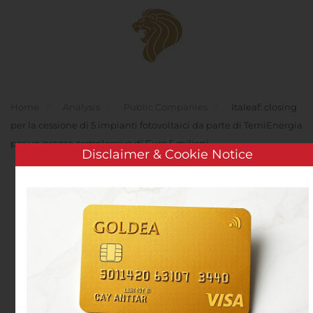
Skip to main content
Home
Analysis
Public Companies
Italeaf: closing
per la cessione di 5 impianti fotovoltaici da parte di TerniEnergia
per un prezzo complessivo di Euro 5 milioni
Disclaimer & Cookie Notice
Italeaf: closing per la
cessione di 5 impianti
fotovoltaici da parte di
TerniEnergia per un
prezzo complessivo di