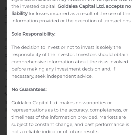
rispettivamente in data 16 maggio 2019 e 6 giugno 2019,
the invested capital.
Goldalea Capital Ltd. accepts no
ai quali si fa riferimento, comunica che si è proceduto al
liability
for losses incurred as a result of the use of the
closing per la cessione (da parte della stessa
information provided or the execution of transactions.
TerniEnergia, anche per il tramite di società partecipate)
di una seconda tranche di n. 5 impianti fotovoltaici in
Sole Responsibility:
Italia di potenza complessiva installata pari a 4,8 MW,
The decision to invest or not to invest is solely the
del complessivo perimetro oggetto di contratti
responsibility of the investor. Investors should obtain
preliminari rappresentato da 22 impianti fotovoltaici per
comprehensive information about the risks involved
una potenza complessiva installata di 19,3 MW. Gli
before making any investment decision and, if
impianti oggetto dell’operazione sono stati ceduti alla
necessary, seek independent advice.
società veicolo Italia T1 Roncolo, facente capo a Mareccio
Energia, piattaforma di aggregazione di impianti
No Guarantees:
fotovoltaici in Italia di un primario fondo d’investimento,
in partnership con lo sponsor LCF Alliance.
Goldalea Capital Ltd. makes no warranties or
representations as to the accuracy, completeness, or
Il prezzo complessivo per la cessione degli impianti è
timeliness of the information provided. Markets are
pari a Euro 5 milioni circa (Equity value), mentre
subject to constant change, and past performance is
l’incasso netto per TerniEnergia sarà pari a Euro 2,7
not a reliable indicator of future results.
milioni circa (al netto del conto Escrow, pari a Euro 1