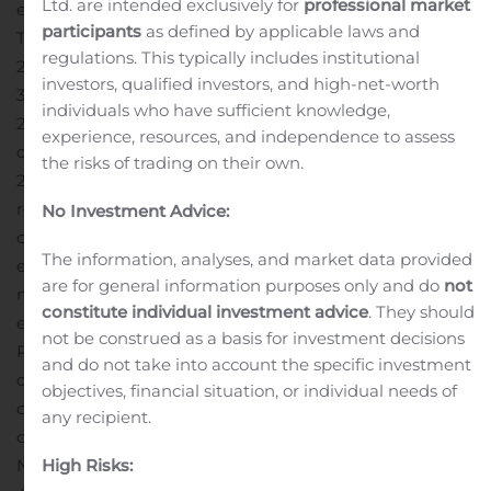
Ltd. are intended exclusively for
professional market
en Honorarios por Administración de Hoteles de
participants
as defined by applicable laws and
Terceros; que sobrecompensaron la disminución de
regulations. This typically includes institutional
1
2.4% en Ingresos por Habitaciones.
La UAFIDA
en el
investors, qualified investors, and high-net-worth
3T19 alcanzó los Ps. 139.5 millones, una disminución de
individuals who have sufficient knowledge,
2.9% comparado con el 3T18, derivada de mayores
experience, resources, and independence to assess
costos y gastos. El margen UAFIDA del 3T19 fue de
the risks of trading on their own.
27.5%, comparado con el 30.3% en el 3T18.
En el 3T19, se
registró una Pérdida Neta de Ps. 29.2 millones,
No Investment Advice:
comparado con la Utilidad Neta de Ps. 123.1 millones en
The information, analyses, and market data provided
el 3T18. Esta variación se atribuye al resultado cambiario
are for general information purposes only and do
not
negativo registrado en el trimestre.
El flujo neto de
constitute individual investment advice
. They should
efectivo de actividades de operación para el 3T19 fue de
not be construed as a basis for investment decisions
Ps. 148.5 millones, una disminución de 7.7% comparado
and do not take into account the specific investment
con los Ps. 160.9 millones contabilizados en el 3T18; a
objectives, financial situation, or individual needs of
consecuencia de la evolución menos favorable del
any recipient.
capital de trabajo durante el periodo.
La Deuda
Neta/UAFIDA (últimos 12 meses) presentó una razón de
High Risks: