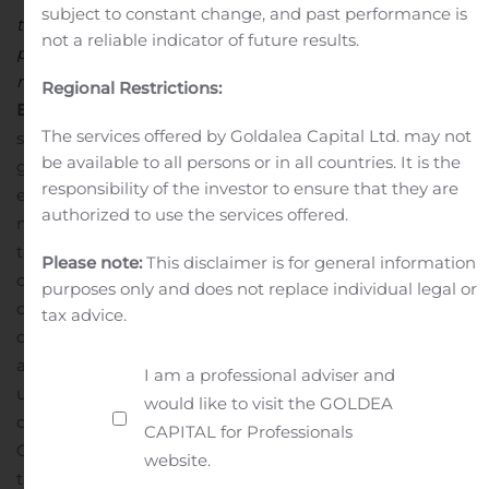
subject to constant change, and past performance is
tarifa promedio diaria, por sus siglas en inglés, Revenue
not a reliable indicator of future results.
per Available Room y Average Daily Rate,
respectivamente.
Comentario del Vicepresidente
Regional Restrictions:
Ejecutivo
El Lic. Francisco Zinser, comentó:
El 2019 ha
The services offered by Goldalea Capital Ltd. may not
sido un año retador para el sector turístico mexicano en
be available to all persons or in all countries. It is the
general, incuidos nosotros. Los resultados trimestrales
responsibility of the investor to ensure that they are
estuvieron por debajo de nuestras expectativas debido a
authorized to use the services offered.
múltiples factores externos. En México, la actividad
turística tanto en destinos vacionales y urbanos
Please note:
This disclaimer is for general information
continuó presentando un menor dinamismo. En los
purposes only and does not replace individual legal or
destinos de playa, el principal factor adverso fue la
tax advice.
desaceleración del turismo internacional que comenzó
a fines del año anterior, debido al efecto combinado de
I am a professional adviser and
una mayor percepción de inseguridad en ciertos
would like to visit the GOLDEA
destinos, y la llegada masiva de sargazo a las playas de
CAPITAL for Professionals
Cancún y de la Riviera Maya. Sin embargo los centros
website.
turisticos de la zona pacifico, como Puerto Vallarta y Los