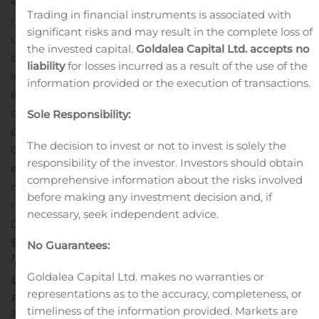
4.0x al cierre del 3T19. El flujo de operación en dólares
Trading in financial instruments is associated with
representó el 91.1% del flujo total, lo cual permite tener
significant risks and may result in the complete loss of
una cobertura natural de la deuda financiera en
the invested capital.
Goldalea Capital Ltd. accepts no
dólares.
El número de habitaciones totales en operación
liability
for losses incurred as a result of the use of the
incrementó 8.2%, al pasar de 5,896 en el 3T18 a 6,380 en
information provided or the execution of transactions.
2
el 3T19.
El RevPAR
de los hoteles propios del 3T19
disminuyó 6.3% respecto al 3T18, derivado
Sole Responsibility:
principalmente de una caída de 8.4% en el ADR.
La
The decision to invest or not to invest is solely the
Compañía anuncia su guía actualizada de resultados
responsibility of the investor. Investors should obtain
estimados para el año 2019: Ingresos 2019e – Ps. 2,200
comprehensive information about the risks involved
millones; UAFIDA 2019e – Ps. 645 millones. Esta guía de
before making any investment decision and, if
resultados se preparó con base en un tipo de cambio
necessary, seek independent advice.
Dólar/Peso promedio de
$19.00.
___________________________________
No Guarantees:
1
La UAFIDA se determina mediante la suma de la
Goldalea Capital Ltd. makes no warranties or
Utilidad de Operación, la Depreciación y los Gastos No
representations as to the accuracy, completeness, or
Recurrentes.
timeliness of the information provided. Markets are
2
RevPAR o Ingreso por habitación disponible, y ADR o