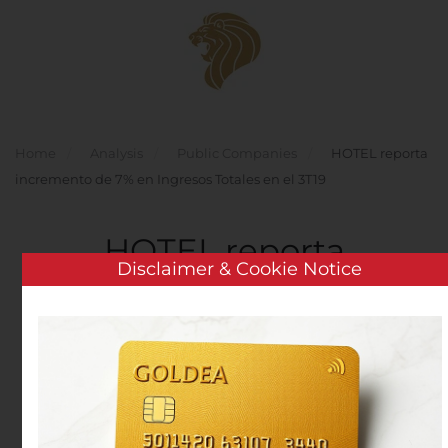
Skip to main content
Home
Analysis
Public Companies
HOTEL reporta
incremento de 7% en Ingresos Totales en el 3T19
HOTEL reporta
Disclaimer & Cookie Notice
incremento de 7% en
Ingresos Totales en el
3T19
Written by
Customer Service
on
October 24, 2019
. Posted
in
Public Companies
.