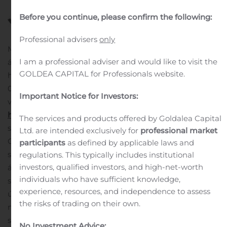
Before you continue, please confirm the following:
Professional advisers
only
Meðfylgjandi er kynning Haga á uppgjöri annars
I am a professional adviser and would like to visit the
ársfjórðungs, þ.e. tímabilið 1. júní – 31. ágúst 2020, sem
GOLDEA CAPITAL for Professionals website.
haldin verður rafrænt fyrir hluthafa og markaðsaðila kl.
08:30 í dag, þann 30. október 2020.
Kynningunni verður
Important Notice for Investors:
varpað í gegnum netið á slóðinni
https://livestream.com/accounts/11153656/events/9365572
The services and products offered by Goldalea Capital
sem Finnur Oddsson, forstjóri Haga, og Guðrún Eva
Ltd. are intended exclusively for
professional market
Gunnarsdóttir, framkvæmdastjóri rekstrar og
participants
as defined by applicable laws and
samstæðu, munu kynna rekstur og afkomu félagsins,
regulations. This typically includes institutional
investors, qualified investors, and high-net-worth
ásamt því að svara fyrirspurnum.
Tekið verður við
individuals who have sufficient knowledge,
spurningum sem tengjast uppgjörinu á meðan á
experience, resources, and independence to assess
útsendingu stendur á
the risks of trading on their own.
netfangið
fjarfestakynning@hagar.is
og verður þeim
svarað eins og kostur er í lok fundar.
Viðhengi
Hagar
No Investment Advice: