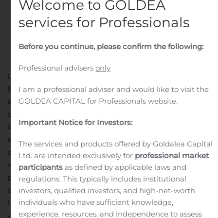
Welcome to GOLDEA
Written by
Customer Service
on
October 29, 2020
. Posted
services for Professionals
in
Public Companies
.
Before you continue, please confirm the following:
Professional advisers
only
LYON, France, 29 oct. 2020 (GLOBE NEWSWIRE) —
ERYTECH Pharma
(Euronext Paris
et Nasdaq
:
ERYP),
I am a professional adviser and would like to visit the
GOLDEA CAPITAL for Professionals website.
société biopharmaceutique de stade clinique qui
développe des thérapies innovantes en encapsulant
Important Notice for Investors:
des médicaments dans les globules rouges,
annonce
aujourd’hui qu’elle tiendra, à l’occasion de ses résultats
The services and products offered by Goldalea Capital
du troisième trimestre, un webcast de présentation le
Ltd. are intended exclusively for
professional market
vendredi 6 novembre 2020 à 14h30 (heure de Paris)
participants
as defined by applicable laws and
pour revenir notamment sur ses récents
regulations. This typically includes institutional
développements.
investors, qualified investors, and high-net-worth
individuals who have sufficient knowledge,
Les investisseurs et analystes souhaitant participer au
experience, resources, and independence to assess
webcast pourront y accéder via les numéros