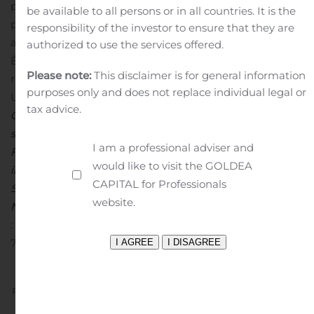
produit ses produits candidats pour le traitement des
be available to all persons or in all countries. It is the
patients en Europe sur son site de production conforme
responsibility of the investor to ensure that they are
aux BPF à Lyon en France, et pour les patients aux
authorized to use the services offered.
États-Unis sur son site de production conforme aux BPF
Please note:
This disclaimer is for general information
récemment ouvert dans le New Jersey aux États-
purposes only and does not replace individual legal or
Unis.
ERYTECH est coté en bourse sur le marché Nasdaq
tax advice.
Global Select Market aux États-Unis (symbole : ERYP) et
sur le marché réglementé Euronext à Paris (code ISIN :
I am a professional adviser and
FR0011471135 ; symbole : ERYP). ERYTECH fait partie des
would like to visit the GOLDEA
indices CAC Healthcare, CAC Pharma & Bio, CAC Mid &
CAPITAL for Professionals
Small, CAC All Tradable, EnterNext PEA-PME 150 et
website.
Next Biotech.
CONTACTS
PDF disponible à
: http://ml.globenewswire.com/Resource/Download/972f79
772c-418f-97b2-ec61eee64a0e
Previous
Next