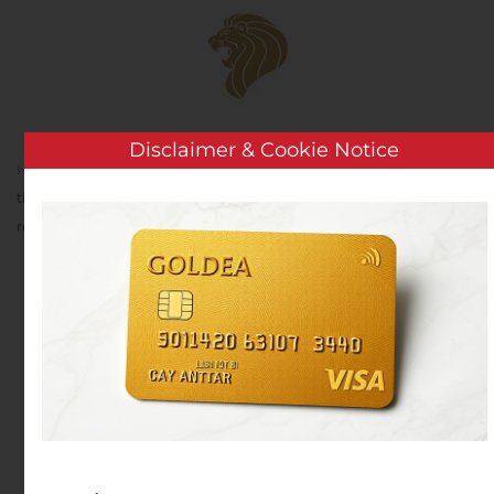
Skip to main content
Disclaimer & Cookie Notice
Home
Analysis
Public Companies
ERYTECH
tiendra un webcast le 6 novembre 2020 à l’occasion de ses
résultats du troisième trimestre 2020
ERYTECH tiendra un
webcast le 6 novembre
2020 à l’occasion de ses
résultats du troisième
trimestre 2020