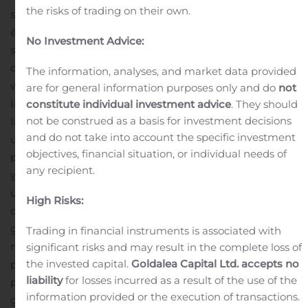
the risks of trading on their own.
suivants :
Mot de pas
se
:
2943988#
Le webcast pourra
être suivi à l’aide du lien suivant : https://edge.media-
No Investment Advice:
server.com/mmc/p/cm8pkxrh
Il sera également
disponible à la réécoute sur le site internet d’ERYTECH,
The information, analyses, and market data provided
www.erytech.com, dans la rubrique
are for general information purposes only and do
not
Investisseurs/Webcasts.
Par ailleurs, l’enregistrement de
constitute individual investment advice
. They should
not be construed as a basis for investment decisions
la conférence téléphonique sera disponible pendant
and do not take into account the specific investment
une période de 7 jours :
+ 1 855 859 2056
, avec le mot de
objectives, financial situation, or individual needs of
passe suivant :
2943988#
.
À propos d’ERYTECH :
any recipient.
www.erytech.com
Créée à Lyon en 2004, ERYTECH est
une société biopharmaceutique de stade clinique qui
High Risks:
développe des thérapies innovantes basées sur les
globules rouges pour lutter contre des cancers et des
Trading in financial instruments is associated with
maladies orphelines. En s’appuyant sur sa plateforme
significant risks and may result in the complete loss of
the invested capital.
Goldalea Capital Ltd. accepts no
propriétaire ERYCAPS®, une nouvelle technologie
liability
for losses incurred as a result of the use of the
permettant l’encapsulation de médicaments dans les
information provided or the execution of transactions.
globules rouges, ERYTECH développe un portefeuille de