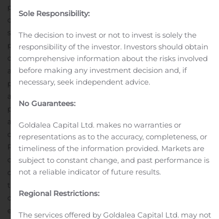
produits candidats ciblant des marchés avec
Sole Responsibility:
d’importants besoins médicaux non satisfaits.
ERYTECH
se concentre principalement sur le développement de
The decision to invest or not to invest is solely the
produits ciblant les perturbations métaboliques des
responsibility of the investor. Investors should obtain
cellules cancéreuses, afin de les priver des acides
comprehensive information about the risks involved
before making any investment decision and, if
aminés nécessaires à leur croissance et leur survie.
Le
necessary, seek independent advice.
produit phare de la Société, eryaspase, constitué de L-
asparaginase encapsulée dans des globules rouges
No Guarantees:
provenant de donneurs, s’attaque au métabolisme
altéré de l’asparagine et de la glutamine des cellules
Goldalea Capital Ltd. makes no warranties or
cancéreuses. Eryaspase est en cours d’étude clinique de
representations as to the accuracy, completeness, or
Phase 3 dans le traitement de seconde ligne du cancer
timeliness of the information provided. Markets are
du pancréas, et en cours d’étude clinique de Phase 2
subject to constant change, and past performance is
not a reliable indicator of future results.
dans le traitement de première ligne du cancer du sein
triple négatif. Une étude de phase 2 parrainée par des
Regional Restrictions:
chercheurs sur la leucémie lymphoblastique aiguë est
en cours dans les pays nordiques d’Europe.
ERYTECH
The services offered by Goldalea Capital Ltd. may not