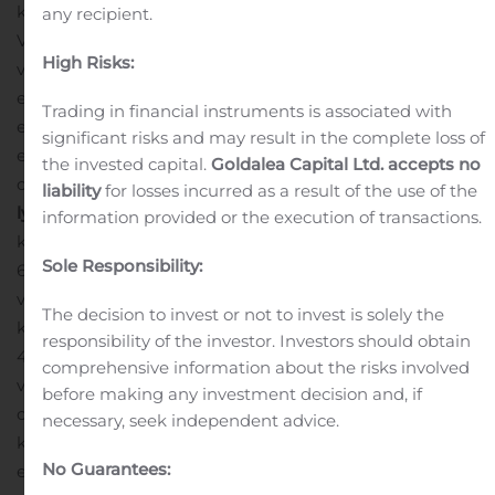
kassavirta oli 5,2 milj. euroa (5,3 milj. euroa).
any recipient.
Vertailukelpoisuuteen vaikuttavien erien vaikutus
High Risks:
vapaaseen kassavirtaan oli -1,3 milj. euroa (-0,5 milj.
euroa).
Osakekohtainen tulos oli 0,15 euroa (0,15
Trading in financial instruments is associated with
euroa).
Vertailukelpoinen osakekohtainen tulos oli 0,25
significant risks and may result in the complete loss of
1
euroa (0,24 euroa)
.
Enento Group päivitti taloudellisen
the invested capital.
Goldalea Capital Ltd. accepts no
ohjeistuksensa 6.8.2020.
Tammi – kesäkuu 2020
liability
for losses incurred as a result of the use of the
lyhyesti
Liikevaihto oli 74,4 milj. euroa (70,1 milj. euroa),
information provided or the execution of transactions.
kasvua 6,1 % (vertailukelpoisin valuuttakurssein kasvua
Sole Responsibility:
6,9 %).
Oikaistu käyttökate ilman vertailukelpoisuuteen
vaikuttavia eriä oli 24,9 milj. euroa (24,0 milj. euroa),
The decision to invest or not to invest is solely the
kasvua 3,8 % (vertailukelpoisin valuuttakurssein kasvua
responsibility of the investor. Investors should obtain
4,5 %).
Oikaistu liikevoitto ilman vertailukelpoisuuteen
comprehensive information about the risks involved
vaikuttavia eriä sekä yrityshankintojen käyvän arvon
before making any investment decision and, if
oikaisujen poistoja oli 20,6 milj. euroa (19,0 milj. euroa),
necessary, seek independent advice.
kasvua 8,7 %.
Liikevoitto oli 12,5 milj. euroa (11,7 milj.
No Guarantees:
euroa). Liikevoittoon sisältyi 8,1 milj. euron (7,3 milj.