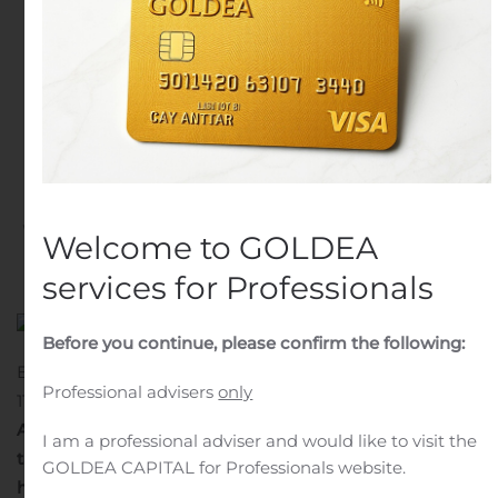
Pohjoismaista tarjontaa –
liiketoiminta osoitti
häiriönsietokykynsä
haastavassa
markkinaympäristössä
Written by
Customer Service
on
August 6, 2020
. Posted in
Welcome to GOLDEA
Public Companies
.
services for Professionals
Before you continue, please confirm the following:
ENENTO GROUP OYJ, PÖRSSITIEDOTE 6.8.2020 KLO
Professional advisers
only
11.00
Enento Groupin puolivuosikatsaus 1.1. – 30.6.2020:
Asiakastiedon uusi brändi vahvistaa Pohjoismaista
I am a professional adviser and would like to visit the
tarjontaa – liiketoiminta osoitti häiriönsietokykynsä
GOLDEA CAPITAL for Professionals website.
haastavassa