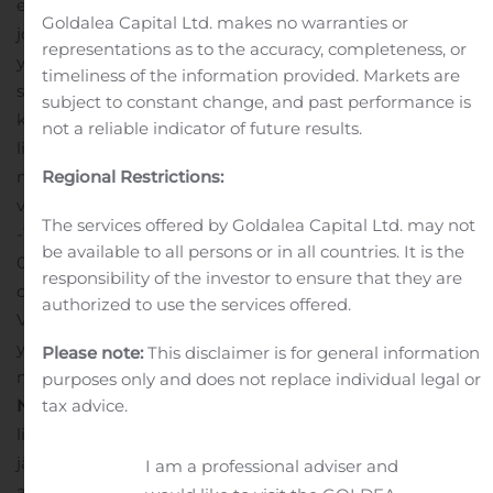
euron) vertailukelpoisuuteen vaikuttavat erät, jotka
Goldalea Capital Ltd. makes no warranties or
johtuvat pääasiassa 6,0 milj. euron (5,5 milj. euron)
representations as to the accuracy, completeness, or
yrityshankintojen käyvän arvon oikaisujen poistoista
timeliness of the information provided. Markets are
sekä yritysjärjestelyihin ja integraatioon liittyvistä
subject to constant change, and past performance is
kuluista.
Uusien tuotteiden ja palveluiden osuus
not a reliable indicator of future results.
liikevaihdosta oli 4,6 % (4,2 %).
Vapaa kassavirta oli 12,5
Regional Restrictions:
milj. euroa (12,6 milj. euroa). Vertailukelpoisuuteen
vaikuttavien erien vaikutus vapaaseen kassavirtaan oli
The services offered by Goldalea Capital Ltd. may not
-1,4 milj. euroa (-1,2 milj. euroa).
Osakekohtainen tulos oli
be available to all persons or in all countries. It is the
0,38 euroa (0,35 euroa).
Vertailukelpoinen
responsibility of the investor to ensure that they are
1
1
osakekohtainen tulos oli 0,58 euroa (0,53 euroa)
authorized to use the services offered.
Vertailukelpoinen osakekohtainen tulos ei sisällä
yrityshankintojen käyvän arvon oikaisujen poistoja eikä
Please note:
This disclaimer is for general information
niiden verovaikutusta.
AVAINLUVUT
TULEVAISUUDEN
purposes only and does not replace individual legal or
tax advice.
NÄKYMÄT
Liikevaihto:
Enento Group odottaa
liikevaihdon kasvavan vuonna 2020 kasvuvauhdin
jäädessä kuitenkin pitkän aikavälin tavoitteen (5-10%)
I am a professional adviser and
alapuolelle.
Käyttökate:
Enento Group odottaa oikaistun