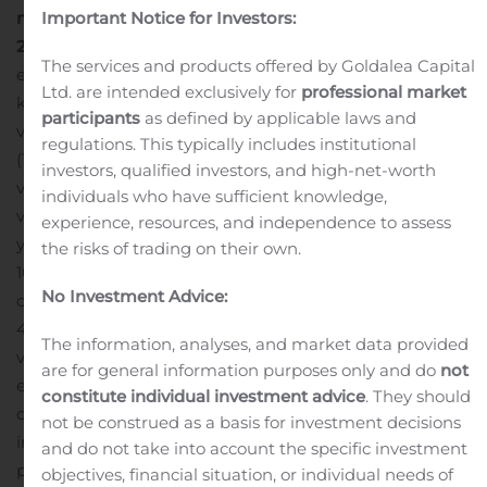
Important Notice for Investors:
markkinaympäristössä
YHTEENVETO
Huhti – kesäkuu
2020 lyhyesti
Liikevaihto oli 36,7 milj. euroa (35,6 milj.
The services and products offered by Goldalea Capital
euroa), kasvua 3,3 % (vertailukelpoisin valuuttakurssein
Ltd. are intended exclusively for
professional market
kasvua 3,4 %).
Oikaistu käyttökate ilman
participants
as defined by applicable laws and
vertailukelpoisuuteen vaikuttavia eriä oli 12,5 milj. euroa
regulations. This typically includes institutional
(12,2 milj. euroa), kasvua 2,1 % (vertailukelpoisin
investors, qualified investors, and high-net-worth
valuuttakurssein kasvua 2,3 %).
Oikaistu liikevoitto ilman
individuals who have sufficient knowledge,
vertailukelpoisuuteen vaikuttavia eriä sekä
experience, resources, and independence to assess
yrityshankintojen käyvän arvon oikaisujen poistoja oli
the risks of trading on their own.
10,2 milj. euroa (9,2 milj. euroa), kasvua 11,2 %.
Liikevoitto
No Investment Advice:
oli 5,4 milj. euroa (5,0 milj. euroa). Liikevoittoon sisältyi
4,8 milj. euron (4,1 milj. euron) vertailukelpoisuuteen
The information, analyses, and market data provided
vaikuttavat erät, jotka johtuvat pääasiassa 3,0 milj.
are for general information purposes only and do
not
euron (2,7 milj. euron) yrityshankintojen käyvän arvon
constitute individual investment advice
. They should
oikaisujen poistoista sekä yritysjärjestelyihin ja
not be construed as a basis for investment decisions
integraatioon liittyvistä kuluista.
Uusien tuotteiden ja
and do not take into account the specific investment
palveluiden osuus liikevaihdosta oli 4,9 % (4,0 %).
Vapaa
objectives, financial situation, or individual needs of