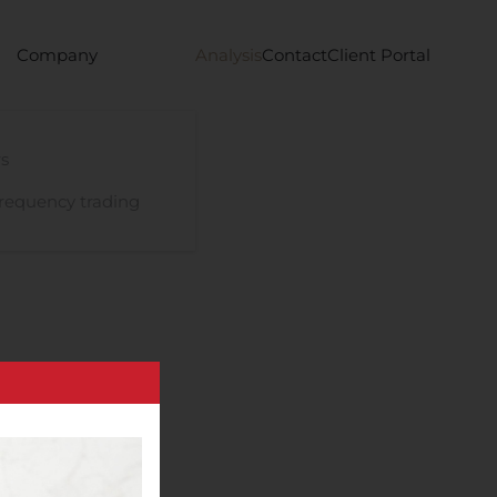
Company
Analysis
Contact
Client Portal
s
requency trading