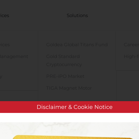
ices
Solutions
vices
Goldea Global Titans Fund
Career
Management
Gold Standard
High-f
Cryptocurrency
y
PRE-iPO Market
TIGA Magnet Motor
Disclaimer & Cookie Notice
Digital transformation har givet overskud