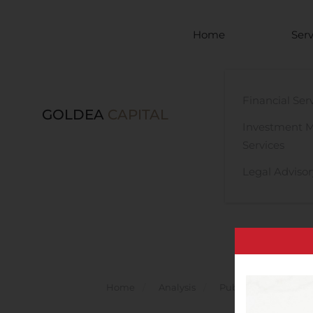
Skip to main content
Home
Serv
Financial Ser
GOLDEA
CAPITAL
Investment 
Services
Legal Advisor
Home
Analysis
Public Companies