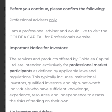
Delårsrapport for Dantax A/S for perioden 1. juli 2020 –
Before you continue, please confirm the following:
30. september 2020
Resume:
Periodens resultat efter
Professional advisers
only
skat blev et overskud på 3,2 mio. kr., mod et underskud
på 0,2 mio. kr. sidste år. Resultatet af primær drift udgør
I am a professional adviser and would like to visit the
44 t.kr. efter skat og resultatet af finansielle poster
GOLDEA CAPITAL for Professionals website.
udgør 3.132 t.kr. efter skat.
En del af selskabets overskydende likviditet er
Important Notice for Investors:
investeret i børsnoterede aktier. I kvartalet har der i
The services and products offered by Goldalea Capital
gennemsnit været investeret 55 mio. kr. i aktier.
Ltd. are intended exclusively for
professional market
Investeringen har i kvartalet givet et afkast på 4,0
participants
as defined by applicable laws and
mio.kr. før skat, svarende til et afkast på ca. 7,3 % for
regulations. This typically includes institutional
perioden.
investors, qualified investors, and high-net-worth
Forventningerne til årets resultat fastholdes til et
individuals who have sufficient knowledge,
overskud før finansielle poster i niveauet 0 – 1 mio. kr.
experience, resources, and independence to assess
efter skat.
the risks of trading on their own.
Dantax A/S
No Investment Advice: