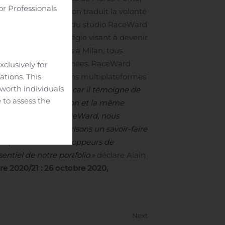
or Professionals
apital.
Cette opération traduit la volonté
e montée au capital du studio RaceWard
e cadre de sa stratégie visant à devenir
pte 40 développeurs à Milan, tous
puis de nombreuses années. RaceWard
clusively for
ations. This
ement de ses créations multiplateformes
-worth individuals
hement avec Nacon car il témoigne de
 to assess the
tageant la même vision et la même
t au capital de RaceWard, nous
Engine et nous sécurisons un savoir-faire
L’expertise des développeurs de
tiel de notre portfolio.»
déclare Alain
ormation purposes
re 2020/21 : 26 octobre 2020,
t be construed as
c investment
Next