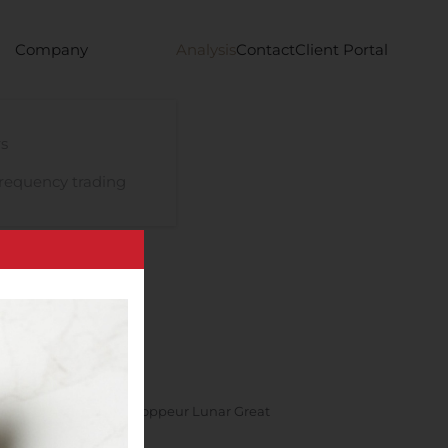
Company
Analysis
Contact
Client Portal
s
requency trading
s le capital du developpeur Lunar Great