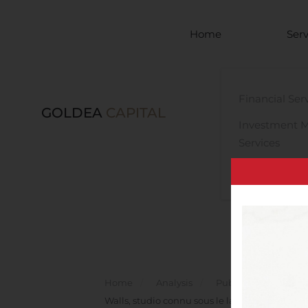
Skip to main content
Home
Serv
Financial Ser
GOLDEA
CAPITAL
Investment 
Services
Legal Advisor
Home
Analysis
Public Companies
Walls, studio connu sous le label ‘RaceWard’