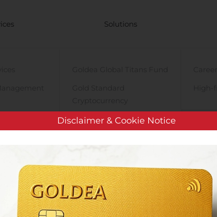
ices
Solutions
vices
Goldea Global Titans Fund
Career
Management
Gold Standard
High-f
Cryptocurrency
y
PRE-iPO Market
Disclaimer & Cookie Notice
TIGA Magnet Motor
COMMUNIQUE DE PRESSE: Nacon porte à 53 % sa participation dan