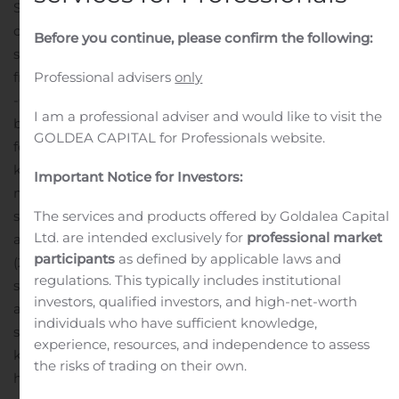
SmallCap Danmark A/S’s bestyrelse har d.d. behandlet
og godkendt delårsrapporten for perioden 1. januar – 30.
Before you continue, please confirm the following:
september 2020, hvorfra følgende kan
Professional advisers
only
fremhæves:
Resultatet for 1-3. kvartal 2020 blev på DKK
-0,3m før og efter skat. Resultatet for 3. kvartal 2020
I am a professional adviser and would like to visit the
blev resultatet på DKK 2,0m før og efter skat.
Korrigeret
GOLDEA CAPITAL for Professionals website.
for udbetalt udbytte steg aktiekursen på Rias A/S i 1-3.
kvartal 2020 med 2%. I 3. kvartal 2020 steg børskursen
Important Notice for Investors:
med 11%.
SmallCap Danmark A/S’ aktiver bestod d. 30.
The services and products offered by Goldalea Capital
september 2020 af aktier i Rias A/S for DKK 21,7m (79%
Ltd. are intended exclusively for
professional market
af selskabets egenkapital) samt likvider for DKK 6,0m
participants
as defined by applicable laws and
(21% af egenkapitalen).
Egenkapitalen udgjorde d. 30.
regulations. This typically includes institutional
september 2020 DKK 27,5m, svarende til en indre værdi
investors, qualified investors, and high-net-worth
af selskabets aktier på DKK 7,3 kr. pr. aktie.
Selskabets
individuals who have sufficient knowledge,
strategi er uændret at afsøge markedet for mulige
experience, resources, and independence to assess
købere til hele selskabet med henblik på at opnå den
the risks of trading on their own.
højest mulige værdi af børsplatformen. Det er uvist om,