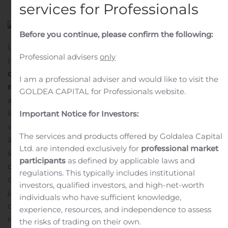
services for Professionals
Before you continue, please confirm the following:
UPM-Kymmene Oyj Pörssitiedote
Professional advisers
only
(Liputusilmoitus) 13.11.2019 klo 17:00 EET
BlackRockin
osakeomistus UPM:stä noussut yli 5 prosentin
I am a professional adviser and would like to visit the
rajan
UPM-Kymmene Oyj on 13.11.2019 vastaanottanut
GOLDEA CAPITAL for Professionals website.
arvopaperimarkkinalain 9 luvun 5 pykälän mukaisen
liputusilmoituksen, jonka mukaan BlackRock, Inc:n
Important Notice for Investors:
välillinen yhteenlaskettu omistus UPM:n osakkeista ja
The services and products offered by Goldalea Capital
äänistä on 12.11.2019 noussut yli 5 prosentin rajan.
UPM:n
Ltd. are intended exclusively for
professional market
saaman tiedon mukaan BlackRock, Inc:n välillinen
participants
as defined by applicable laws and
osakeomistus UPM:stä on noussut 26 786 176
regulations. This typically includes institutional
osakkeeseen, mikä vastaa 5,01 prosenttia UPM:n osake-
investors, qualified investors, and high-net-worth
ja äänimäärästä. BlackRock, Inc:n ja sen rahastojen
individuals who have sufficient knowledge,
omistamien UPM:n osakkeiden tai niihin liittyvien
experience, resources, and independence to assess
rahoitusvälineiden kokonaismäärä 12.11.2019 oli 5,11
the risks of trading on their own.