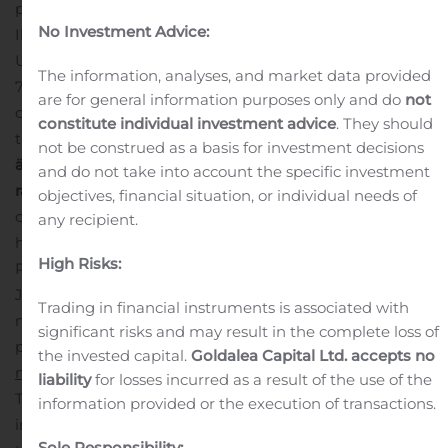
prosenttia UPM:n kaikista osakkeista ja äänistä.
No Investment Advice:
Ilmoituksen prosenttiosuuksien laskennassa on käytetty
UPM:n rekisteröityä kokonaisosake- ja äänimäärää 533
The information, analyses, and market data provided
735 699.
BlackRock, Inc:n ja sen rahastojen osuus:
Tiedot
are for general information purposes only and do
not
omistus- ja ääniosuudesta liputusrajan saavuttamisen
constitute individual investment advice
. They should
tai rikkoutumisen jälkeen:
A: Osakkeet ja
not be construed as a basis for investment decisions
äänioikeudet
B:
AML:n
9 luvun 6 a §:ssä tarkoitetut
and do not take into account the specific investment
rahoitusvälineet:
Koko määräysvaltaketju, jonka kautta
objectives, financial situation, or individual needs of
osakkeita, äänioikeuksia tai rahoitusvälineitä
any recipient.
hallitaan:
UPM-Kymmene Oyj
High Risks:
Pirkko Harrela
Johtaja, Sidosryhmäsuhteet
UPM, Mediasuhteet
Trading in financial instruments is associated with
ma-pe klo 9-16
significant risks and may result in the complete loss of
puh. 040 588 3284
the invested capital.
Goldalea Capital Ltd. accepts no
media@upm.com
UPM
liability
for losses incurred as a result of the use of the
Tarjoamme uusiutuvia ja vastuullisia ratkaisuja ja
information provided or the execution of transactions.
innovoimme tulevaisuuden vaihtoehtoja fossiilisen
Sole Responsibility: