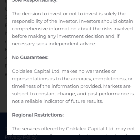
talouden ratkaisuihin kuudella liiketoiminta-alueella:
UPM Biorefining, UPM Energy, UPM Raflatac, UPM
The decision to invest or not to invest is solely the
Specialty Papers, UPM Communication Papers ja UPM
responsibility of the investor. Investors should obtain
Plywood. Yhtiössämme työskentelee noin 19 000
comprehensive information about the risks involved
henkilöä ja vuosittainen liikevaihtomme on noin 10,5
before making any investment decision and, if
miljardia euroa. UPM:n osakkeet on listattu Nasdaq
necessary, seek independent advice.
Helsinki Oy:ssä. UPM Biofore – Beyond fossils.
No Guarantees:
www.upm.fi
Seuraa UPM:ää
Twitter
|
LinkedIn
|
Facebook
|
YouTube
|
Instagram
| #UPM #biofore
Goldalea Capital Ltd. makes no warranties or
#beyondfossils
representations as to the accuracy, completeness, or
timeliness of the information provided. Markets are
subject to constant change, and past performance is
Previous
Next
not a reliable indicator of future results.
Regional Restrictions:
The services offered by Goldalea Capital Ltd. may not
© 2022 Goldea Capital
Terms of Use
be available to all persons or in all countries. It is the
Privacy Policy