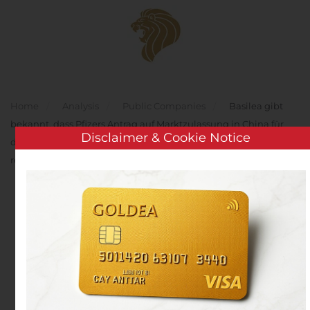
Skip to main content
Home
Analysis
Public Companies
Basilea gibt
bekannt, dass Pfizers Antrag auf Marktzulassung in China für
Disclaimer & Cookie Notice
das Antimykotikum Isavuconazol (Cresemba®) zur
regulatorischen Prüfung angenommen wurde
Basilea gibt bekannt,
dass Pfizers Antrag auf
Marktzulassung in China
für das Antimykotikum