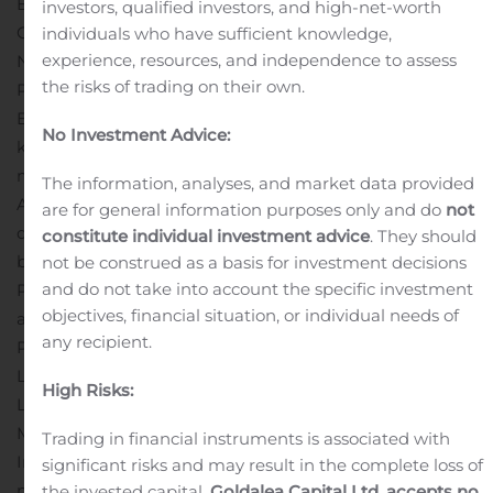
Behandlung von Patienten mit Mukormykose vom
investors, qualified investors, and high-net-worth
Center for Drug Evaluation bei der chinesischen
individuals who have sufficient knowledge,
experience, resources, and independence to assess
National Medical Products Administration (NMPA) zur
the risks of trading on their own.
Prüfung angenommen wurde.
David Veitch, Chief
Executive Officer, sagte: „China ist für Cresemba ein
No Investment Advice:
kommerziell sehr wichtiger Markt und macht derzeit
mehr als 15 Prozent des Weltmarkts für neuere
The information, analyses, and market data provided
Antimykotika aus. Wir sind daher sehr zufrieden mit
are for general information purposes only and do
not
den Fortschritten, die Pfizer in China macht, um die
constitute individual investment advice
. They should
bisher nicht gedeckten medizinischen Bedürfnisse von
not be construed as a basis for investment decisions
and do not take into account the specific investment
Patienten mit invasiven Schimmelpilzinfektionen zu
objectives, financial situation, or individual needs of
adressieren.“
Im November 2017 erweiterten Basilea und
any recipient.
Pfizer ihren für Europa (mit Ausnahme der nordischen
Länder), Russland, die Türkei und Israel bestehenden
High Risks:
Lizenzvertrag auf China, einschliesslich Hongkong und
Macau, sowie 16 Länder im asiatisch-pazifischen Raum.
Trading in financial instruments is associated with
Im Rahmen der Vereinbarung mit Pfizer hat Basilea
significant risks and may result in the complete loss of
noch Anspruch auf regulatorische und kommerzielle
the invested capital.
Goldalea Capital Ltd. accepts no