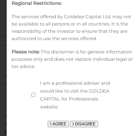
Regional Restrictions:
Grossbritannien, Island, Liechtenstein und Norwegen ist
Isavuconazol für die Behandlung von erwachsenen
The services offered by Goldalea Capital Ltd. may not
Patienten mit invasiver Aspergillose zugelassen und für
be available to all persons or in all countries. It is the
die Behandlung von erwachsenen Patienten mit
responsibility of the investor to ensure that they are
Mukormykose, für die Amphotericin B nicht
authorized to use the services offered.
2
angemessen ist.
Cresemba ist ausserdem in den USA
Please note:
This disclaimer is for general information
und mehreren weiteren Ländern innerhalb und
purposes only and does not replace individual legal or
3
ausserhalb Europas zugelassen.
In den USA, Europa
tax advice.
und Australien hat der Wirkstoff Orphan-Drug-Status
für die zugelassenen Indikationen. Basilea hat für
I am a professional adviser and
Isavuconazol eine Reihe von Lizenz- und
would like to visit the GOLDEA
Vertriebspartnerschaften abgeschlossen. Diese
CAPITAL for Professionals
umfassen die USA, Europa, China, Japan,
website.
Lateinamerika, den asiatisch-pazifischen Raum und die
Region Naher Osten und Nordafrika (MENA) sowie
Kanada, Russland, die Türkei und Israel.
Über
Basilea
Basilea Pharmaceutica AG ist ein