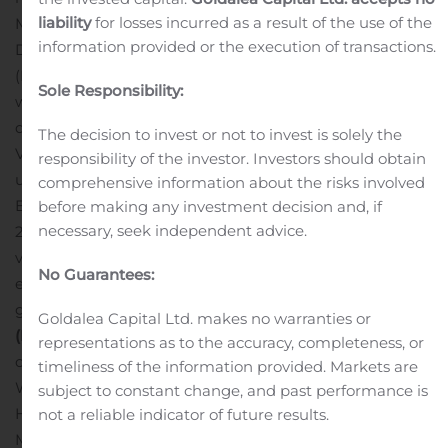
liability
for losses incurred as a result of the use of the
Meilensteinzahlungen von bis zu rund 630 Mio. US-
information provided or the execution of transactions.
Dollar sowie auf umsatzbezogene Lizenzgebühren
(Royalties) im Mittzehner-Prozentbereich.
Cresemba
Sole Responsibility:
wurde bisher in über 50 Ländern zugelassen und wird
derzeit in 45 Ländern vertrieben, darunter die
The decision to invest or not to invest is solely the
Vereinigten Staaten, die meisten EU-Mitgliedstaaten
responsibility of the investor. Investors should obtain
und mehrere weitere Länder innerhalb und ausserhalb
comprehensive information about the risks involved
Europas. Für den 12-Monatszeitraum bis Ende März
before making any investment decision and, if
necessary, seek independent advice.
2020 beliefen sich die weltweiten «In-Market»-Umsätze
von Cresemba auf 220 Millionen US-Dollar. Das
No Guarantees:
entspricht einem Wachstum von mehr als 30 Prozent
1
gegenüber der Vorjahresperiode.
Über Cresemba
Goldalea Capital Ltd. makes no warranties or
(Isavuconazol)
Isavuconazol ist ein intravenös (i. v.) und
representations as to the accuracy, completeness, or
oral verabreichbares Antimykotikum aus der
timeliness of the information provided. Markets are
Wirkstoffklasse der Azole, welches unter dem
subject to constant change, and past performance is
Handelsnamen Cresemba vermarktet wird. In den 27
not a reliable indicator of future results.
Mitgliedsstaaten der Europäischen Union sowie