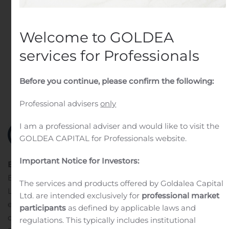
Isavuconazol
(Cresemba®) zur
Welcome to GOLDEA
regulatorischen Prüfung
services for Professionals
angenommen wurde
Before you continue, please confirm the following:
Written by
Customer Service
on
August 7, 2020
. Posted in
Public Companies
.
Professional advisers
only
I am a professional adviser and would like to visit the
GOLDEA CAPITAL for Professionals website.
Important Notice for Investors:
Basel, 7. August 2020
Basilea Pharmaceutica AG (SIX:
BSLN) gab heute bekannt, dass der von ihrem
The services and products offered by Goldalea Capital
Lizenzpartner Pfizer Inc. (NYSE: PFE, “Pfizer”)
Ltd. are intended exclusively for
professional market
eingereichte Antrag auf Marktzulassung in China für
participants
as defined by applicable laws and
®
das Antimykotikum Isavuconazol (Cresemba
) zur
regulations. This typically includes institutional