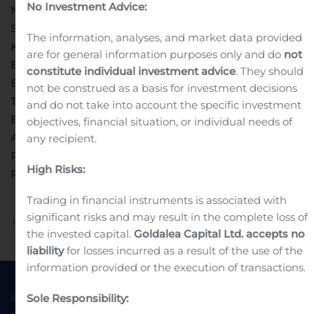
No Investment Advice:
NEI VISAS, NEI IŠ DALIES NĖRA SKIRTAS PLATINTI AR
SKLEISTI JUNGTINĖSE AMERIKOS VALSTIJOSE,
The information, analyses, and market data provided
KANADOJE, AUSTRALIJOJE ARBA JAPONIJOJE AR
are for general information purposes only and do
not
BET KOKIOJE KITOJE JURISDIKCIJOJE IR NEGALI
constitute individual investment advice
. They should
BŪTI PERDUOTAS Į TOKIAS JURISDIKCIJAS, KURIOSE
not be construed as a basis for investment decisions
TOKIO PRANEŠIMO PLATINIMAS ARBA SKLEIDIMAS
and do not take into account the specific investment
BŪTŲ NETEISĖTAS. TAIKOMI IR TAM TIKRI KITI
objectives, financial situation, or individual needs of
APRIBOJIMAI. PRAŠOME PERSKAITYTI ŠIO
any recipient.
PRANEŠIMO VERTYBINIŲ POPIERIŲ BIRŽAI
High Risks:
PABAIGOJE ESANTĮ SVARBŲ ĮSPĖJIMĄ.
Trading in financial instruments is associated with
significant risks and may result in the complete loss of
Previous
Next
the invested capital.
Goldalea Capital Ltd. accepts no
liability
for losses incurred as a result of the use of the
information provided or the execution of transactions.
© 2022 Goldea Capital
Terms of Use
Sole Responsibility: