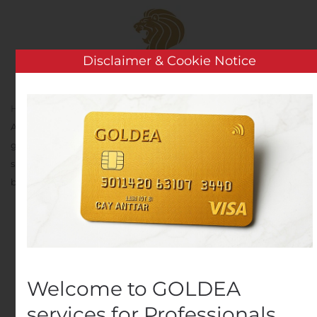
Skip to main content
Disclaimer & Cookie Notice
Home
Analysis
Public Companies
AUGA group,
AB obligacijų 1 dalies pakeistų ir nauja redakcija išdėstytų
galutinių sąlygų paskelbimas pagal obligacijų programos
siūlymo ir įtraukimo į reguliuojamą rinką AB Nasdaq Vilnius
bazinį prospektą
AUGA group, AB
obligacijų 1 dalies
pakeistų ir nauja
Welcome to GOLDEA
redakcija išdėstytų
services for Professionals