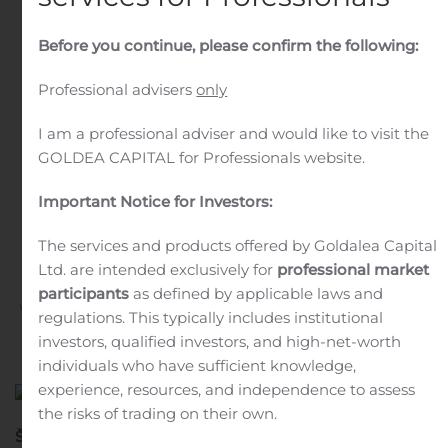
galutinių sąlygų
Before you continue, please confirm the following:
paskelbimas pagal
Professional advisers
only
obligacijų programos
I am a professional adviser and would like to visit the
siūlymo ir įtraukimo į
GOLDEA CAPITAL for Professionals website.
reguliuojamą rinką AB
Important Notice for Investors:
Nasdaq Vilnius bazinį
The services and products offered by Goldalea Capital
prospektą
Ltd. are intended exclusively for
professional market
participants
as defined by applicable laws and
Written by
Customer Service
on
December 5, 2019
. Posted
regulations. This typically includes institutional
in
Public Companies
.
investors, qualified investors, and high-net-worth
individuals who have sufficient knowledge,
experience, resources, and independence to assess
the risks of trading on their own.
ŠIS PRANEŠIMAS NEI TIESIOGIAI, NEI NETIESIOGIAI,