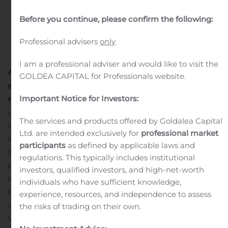
in
Public Companies
.
Before you continue, please confirm the following:
Professional advisers
only
I am a professional adviser and would like to visit the
Akciju sabiedrības „GRINDEKS” ārkārtas akcionāru
GOLDEA CAPITAL for Professionals website.
sapulces lēmuma projekts
1. Par akciju izslēgšanu no
Important Notice for Investors:
regulētā tirgus
Izslēgt akciju sabiedrības „GRINDEKS”
uzrādītāja akcijas no AS “Nasdaq Riga” Baltijas Oficiālā
The services and products offered by Goldalea Capital
saraksta.
Ņemot vērā, ka balsojot “par” piedāvāto
Ltd. are intended exclusively for
professional market
lēmumu projektu akcionāriem var rasties tiesiskas
participants
as defined by applicable laws and
sekas, t.i., pienākums izteikt obligāto akciju atpirkšanas
regulations. This typically includes institutional
piedāvājumu, šoreiz dalība akcionāru sapulcē
investors, qualified investors, and high-net-worth
rakstveidā, pirms akcionāru sapulces aizpildot
individuals who have sufficient knowledge,
balsojuma veidlapu, nebūs pieejama.
AS „GRINDEKS”
experience, resources, and independence to assess
valdes vārdā –
the risks of trading on their own.
Valdes priekšsēdētājs J.Hmeļņickis
Kontakti
:
Laila Kļaviņa