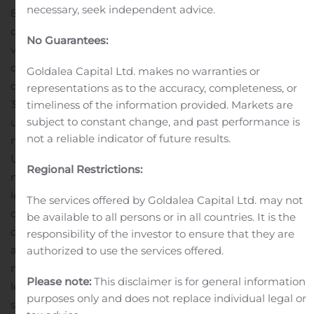
necessary, seek independent advice.
800 patients en 2017. Selon les données de marché
d’Insight Health, chaque patient allemand éligible se
No Guarantees:
voit prescrire en moyenne environ 30 grammes de
cannabis médical par mois ce qui représente une
Goldalea Capital Ltd. makes no warranties or
demande annuelle de cannabis de
representations as to the accuracy, completeness, or
36 tonnes.
ROYAUME-UNI
De plus, Farmako a obtenu
timeliness of the information provided. Markets are
subject to constant change, and past performance is
une autorisation par l’Agence de réglementation des
not a reliable indicator of future results.
médicaments et des produits de santé du Royaume-
Uni (le « MRHA »), pour la distribution en gros de
Regional Restrictions:
médicaments, y compris le cannabis médical. La
législation britannique récente autorise la prescription
The services offered by Goldalea Capital Ltd. may not
de cannabis par un médecin spécialiste par l’entremise
be available to all persons or in all countries. It is the
de pharmacie classique. L’accès à ce marché important,
responsibility of the investor to ensure that they are
associé à une large couverture d’assurance du cannabis
authorized to use the services offered.
médical par le National Health Service afin de garantir
Please note:
This disclaimer is for general information
les résultats pour les patients, constitue un élément
purposes only and does not replace individual legal or
stratégique clé de la plateforme mondiale