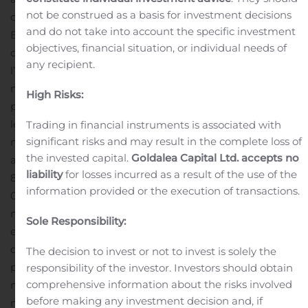
not be construed as a basis for investment decisions
certificat de bonne pratique de distribution de l’UE («
and do not take into account the specific investment
BPD de l’UE »).
Farmako a généré des revenus de plus
objectives, financial situation, or individual needs of
de 2 326 000 dollars canadiens tout au long de
any recipient.
l’exercice 2019 et a réussi à conquérir une part de
marché de 8 % du secteur du cannabis médical,
High Risks:
présentement en plein essor en Allemagne, affichant
les rendements les plus élevés du secteur ainsi que des
Trading in financial instruments is associated with
significant risks and may result in the complete loss of
marges de BAII positives.
Le réseau de distribution
the invested capital.
Goldalea Capital Ltd. accepts no
allemand de Farmako couvre plus de 19
liability
for losses incurred as a result of the use of the
800 pharmacies et comprend plus de 100
information provided or the execution of transactions.
000 patients.
Les lois allemandes sur le cannabis
médical ont été introduites en mars 2017 et le pays est
Sole Responsibility:
en passe de devenir l’un des plus importants marchés
du cannabis médical réglementé au monde. La
The decision to invest or not to invest is solely the
population de patients allemands pour le cannabis
responsibility of the investor. Investors should obtain
comprehensive information about the risks involved
médical connaît une croissance exponentielle, avec
before making any investment decision and, if
maintenant plus de 100 000 patients actifs par rapport à