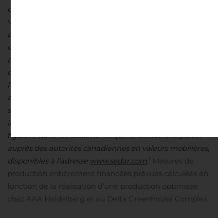
dans le présent communiqué de presse entreront en
vigueur aux conditions et dans le délai décrit dans le
présent document. La société n’assume aucune
obligation de mettre à jour les informations
prospectives si la situation, les estimations ou les
opinions de la direction devaient changer, sauf si la loi
l’exige. Le lecteur est invité à ne pas se fier indûment
aux déclarations prospectives. Des informations
supplémentaires identifiant les risques et les
incertitudes pouvant affecter les résultats financiers
figurent dans les documents que la société a déposés
auprès des autorités canadiennes en valeurs mobilières,
1
disponibles à l’adresse
www.sedar.com
.
Mesures de
production entièrement financées prévues calculées en
fonction de la réalisation d’une production optimisée
chez AAA Heidelberg et au Delta Greenhouse Complex.