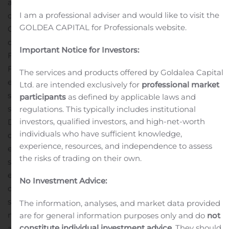
a acquis 100 pour cent des actions émises et en
I am a professional adviser and would like to visit the
circulation de The Good Company GmbH (« The Good
GOLDEA CAPITAL for Professionals website.
Company »). The Good Company est la société mère du
distributeur allemand de cannabis médical dans l’UE,
Important Notice for Investors:
Farmako GmbH (« Farmako »).
Farmako est l’un des principaux distributeurs
The services and products offered by Goldalea Capital
européens de cannabis médical. Son siège social est
Ltd. are intended exclusively for
professional market
situé à Francfort, en Allemagne, et ses sociétés affiliées
participants
as defined by applicable laws and
sont situées au Royaume-Uni, au Luxembourg et au
regulations. This typically includes institutional
investors, qualified investors, and high-net-worth
Danemark.
ALLEMAGNE
Farmako dispose des
individuals who have sufficient knowledge,
certifications et des licences de distribution allemandes
experience, resources, and independence to assess
et européennes suivantes, offrant à la société un accès
the risks of trading on their own.
sans pareil au marché allemand du cannabis médical
en pleine croissance :
une licence de distribution de
No Investment Advice:
cannabis médicale en gros en vertu de la loi allemande
sur les médicaments (AMG) ;
un permis en vue de la
The information, analyses, and market data provided
manutention de stupéfiants conforme à la loi
are for general information purposes only and do
not
constitute individual investment advice
. They should
allemande Betäubungsmittelgesetz (« BtMG ») ; et,
un