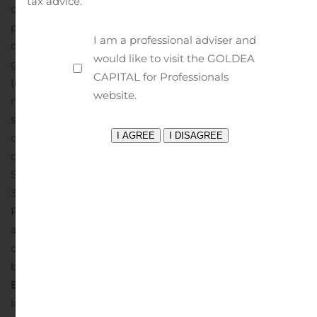
tax advice.
d’AgraFlora.
Au Royaume-Uni, les médecins éligibles
peuvent prescrire du cannabis à des fins médicales à
I am a professional adviser and
cinq conditions énoncées dans le rapport du
would like to visit the GOLDEA
gouvernement. :
différents types de sclérose en plaques
CAPITAL for Professionals
(en particulier douleur ou spasticité musculaire)
des
website.
nausées induites par la chimiothérapie ;
une épilepsie
sévère résistante au traitement chez les enfants ;
une
douleur chronique chez les adultes ; et,
une perte
d’appétit et perte de poids associée au VIH /
SIDA
Prohibition Partners estime qu’il ya au moins
3,6 millions de consommateurs de cannabis actifs au
Royaume-Uni. AgraFlora et Farmako se sont engagés à
accroître leur réseau de production et de distribution de
cannabis sophistiqué paneuropéen répondant aux
besoins des médecins et de leurs patients.
AGRAFLORA
ET FARMAKO
Sebastian Diemer, cofondateur et chef de
la direction de The Good Company, a déclaré : « Au nom